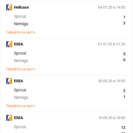
Hellcase
04.07.20 в 14:00
Sprout
1
2
Nemiga
Перейти на матч
ESEA
01.07.20 в 21:20
Sprout
3
0
Nemiga
Перейти на матч
ESEA
30.06.20 в 19:00
Sprout
2
1
Nemiga
Перейти на матч
ESEA
10.06.20 в 18:00
Sprout
12