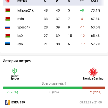
Nemiga
K
D
A
+/-
KAST
A
lollipop21k
48
40
5
+8
73.1%
9
mds
33
37
7
-4
67.3%
6
Speed4k
28
39
9
-11
63.5%
6
boX
27
39
15
-12
65.4%
6
Jyo
21
38
6
-17
57.7%
5
История встреч
Sprout
Nemiga Gaming
Всего матчей: 9
7 (78%)
0 (0%)
2 (22%)
ESEA S39
08.12.21 в 21:00