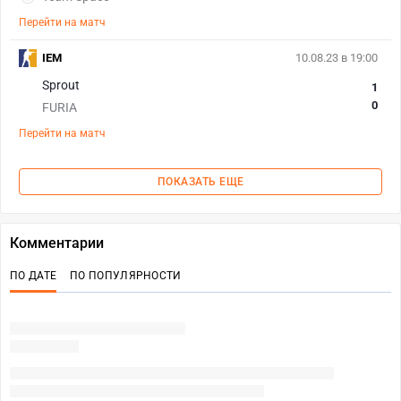
Перейти на матч
IEM
10.08.23 в 19:00
Sprout
1
0
FURIA
Перейти на матч
ПОКАЗАТЬ ЕЩЕ
Комментарии
ПО ДАТЕ
ПО ПОПУЛЯРНОСТИ