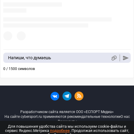
Напиши, что думаешь
0 / 1500 символов
Разработчиком сайта является ООО «ЕСПОРТ Медиа»
На сайте cybersport.ru применяются рекомендательные технологии
О нас
Документы
Для повышения удобства сайта мы используем cookie-файлы и
сервис Яндекс.Метрика
подробнее
. Продолжая использовать сайт,
© ООО «Киберспорт.ру» — Все права защищены