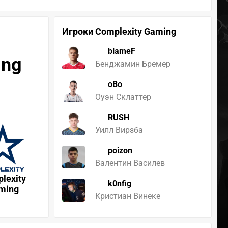
Игроки Complexity Gaming
blameF
ing
Бенджамин Бремер
oBo
Оуэн Склаттер
RUSH
Уилл Вирзба
poizon
Валентин Василев
lexity
k0nfig
ming
Кристиан Винеке