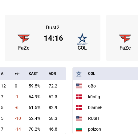
Dust2
14
:
16
FaZe
COL
FaZe
A
+/-
KAST
ADR
COL
12
0
59.5%
72.2
oBo
7
-1
64.9%
62.3
k0nfig
5
-6
61.5%
82.9
blameF
5
-10
52.4%
58.3
RUSH
7
-14
70.2%
46.8
poizon