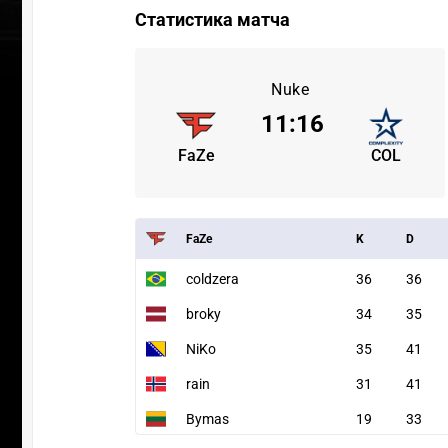
Статистика матча
Nuke
11
:
16
FaZe
COL
FaZe
K
D
coldzera
36
36
broky
34
35
NiKo
35
41
rain
31
41
Bymas
19
33