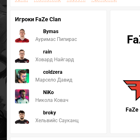
Игроки FaZe Clan
Bymas
Fa
Ауримас Пипирас
rain
Ховард Найгард
coldzera
Марсело Давид
NiKo
Никола Ковач
FaZe 
broky
Хельвийс Сауканц