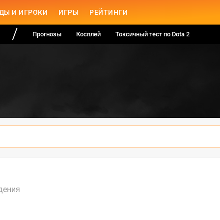
ДЫ И ИГРОКИ
ИГРЫ
РЕЙТИНГИ
Прогнозы
Косплей
Токсичный тест по Dota 2
дения