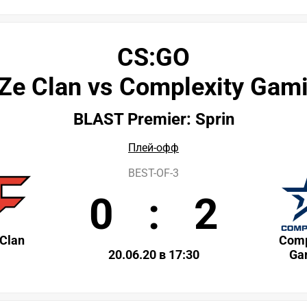
CS:GO
Ze Clan vs Complexity Gam
BLAST Premier: Sprin
Плей-офф
BEST-OF-3
0
:
2
Clan
Comp
20.06.20 в 17:30
Ga