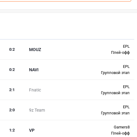
EPL
0
:
2
MOUZ
Плей-офф
EPL
0
:
2
NAVI
Групповой этап
EPL
2
:
1
Fnatic
Групповой этап
EPL
2
:
0
9z Team
Групповой этап
Gamers8
1
:
2
VP
Плей-офф