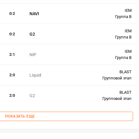
IEM
0
:
2
NAVI
Группа B
IEM
0
:
2
G2
Группа B
IEM
2
:
1
NiP
Группа B
BLAST
2
:
0
Liquid
Групповой этап
BLAST
2
:
0
G2
Групповой этап
ПОКАЗАТЬ ЕЩЕ