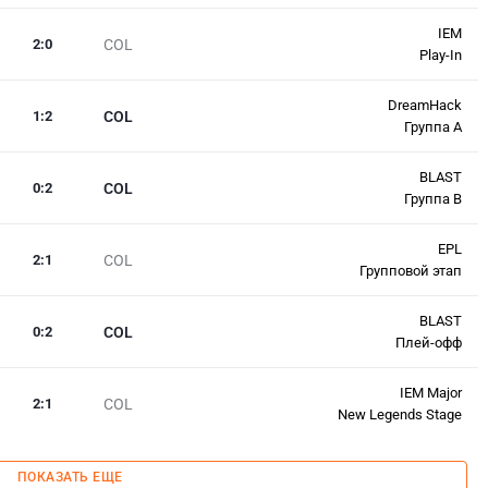
IEM
2
:
0
COL
Play-In
DreamHack
1
:
2
COL
Группа А
BLAST
0
:
2
COL
Группа B
EPL
2
:
1
COL
Групповой этап
BLAST
0
:
2
COL
Плей-офф
IEM Major
2
:
1
COL
New Legends Stage
ПОКАЗАТЬ ЕЩЕ