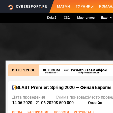
МАТЧИ
ТУРНИРЫ
КОМАН
Dota 2
CS2
Мир танков
Еще
ИНТЕРЕСНОЕ
BETBOOM
Разыгрываем айфон
Реклама 18+
за прогнозы на MLBB
BLAST Premier: Spring 2020 — Финал Европы
Дата проведения
Сумма призовых
Место прове
14.06.2020 - 21.06.2020
$ 500 000
Онлайн
СЕТКА
РАСПИСАНИЕ
НОВОСТИ
РЕЗУЛЬТАТЫ