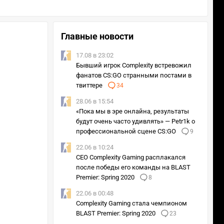
Главные новости
17.08 в 23:02
Бывший игрок Complexity встревожил
фанатов CS:GO странными постами в
твиттере
34
28.06 в 15:54
«Пока мы в эре онлайна, результаты
будут очень часто удивлять» — Petr1k о
профессиональной сцене CS:GO
9
22.06 в 10:24
CEO Complexity Gaming расплакался
после победы его команды на BLAST
Premier: Spring 2020
8
22.06 в 00:48
Complexity Gaming стала чемпионом
BLAST Premier: Spring 2020
23