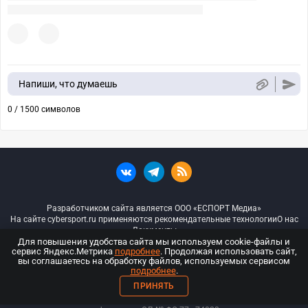
Напиши, что думаешь
0 / 1500 символов
Разработчиком сайта является ООО «ЕСПОРТ Медиа»
На сайте cybersport.ru применяются рекомендательные технологии
О нас
Документы
Для повышения удобства сайта мы используем cookie-файлы и
сервис Яндекс.Метрика
подробнее
. Продолжая использовать сайт,
© ООО «Киберспорт.ру» — Все права защищены
вы соглашаетесь на обработку файлов, используемых сервисом
подробнее
.
18+
ПРИНЯТЬ
ООО «Киберспорт.ру». Свидетельство о регистрации средств массовой