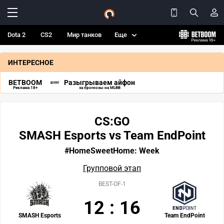
Dota 2
CS2
Мир танков
Еще
ИНТЕРЕСНОЕ
BETBOOM
Разыгрываем айфон
Реклама 18+
за прогнозы на MLBB
CS:GO
SMASH Esports vs Team EndPoint
#HomeSweetHome: Week
Групповой этап
BEST-OF-1
12
:
16
SMASH Esports
Team EndPoint