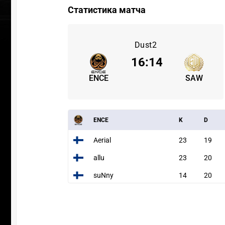
Статистика матча
Dust2
16
:
14
ENCE
SAW
ENCE
K
D
Aerial
23
19
allu
23
20
suNny
14
20