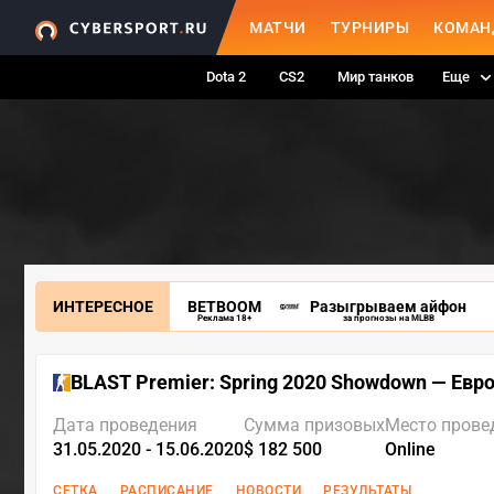
МАТЧИ
ТУРНИРЫ
КОМАН
Dota 2
CS2
Мир танков
Еще
ИНТЕРЕСНОЕ
BETBOOM
Разыгрываем айфон
Реклама 18+
за прогнозы на MLBB
BLAST Premier: Spring 2020 Showdown — Евр
Дата проведения
Сумма призовых
Место прове
31.05.2020 - 15.06.2020
$ 182 500
Online
СЕТКА
РАСПИСАНИЕ
НОВОСТИ
РЕЗУЛЬТАТЫ