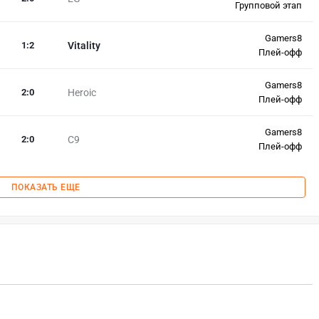
Групповой этап
Gamers8
1
:
2
Vitality
Плей-офф
Gamers8
2
:
0
Heroic
Плей-офф
Gamers8
2
:
0
C9
Плей-офф
ПОКАЗАТЬ ЕЩЕ