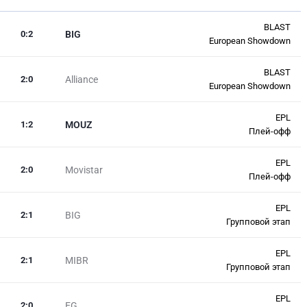
BLAST
0
:
2
BIG
European Showdown
BLAST
2
:
0
Alliance
European Showdown
EPL
1
:
2
MOUZ
Плей-офф
EPL
2
:
0
Movistar
Плей-офф
EPL
2
:
1
BIG
Групповой этап
EPL
2
:
1
MIBR
Групповой этап
EPL
2
:
0
EG