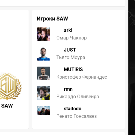
Игроки SAW
arki
Омар Чаккор
JUST
Тьяго Моура
MUTiRiS
Кристофер Фернандес
rmn
Рикардо Оливейра
SAW
stadodo
Ренато Гонсалвез