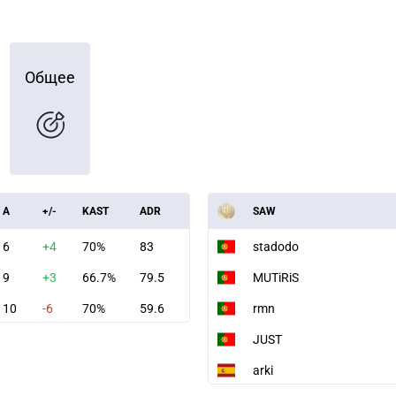
Общее
A
+/-
KAST
ADR
SAW
6
+4
70%
83
stadodo
9
+3
66.7%
79.5
MUTiRiS
10
-6
70%
59.6
rmn
JUST
arki