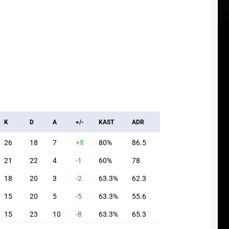
K
D
A
+/-
KAST
ADR
26
18
7
+8
80%
86.5
21
22
4
-1
60%
78
18
20
3
-2
63.3%
62.3
15
20
5
-5
63.3%
55.6
15
23
10
-8
63.3%
65.3