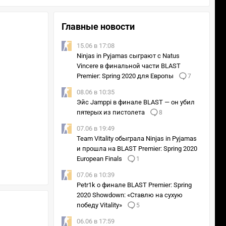
Главные новости
15.06 в 17:08
Ninjas in Pyjamas сыграют с Natus
Vincere в финальной части BLAST
Premier: Spring 2020 для Европы
7
08.06 в 10:35
Эйс Jamppi в финале BLAST — он убил
пятерых из пистолета
8
07.06 в 19:49
Team Vitality обыграла Ninjas in Pyjamas
и прошла на BLAST Premier: Spring 2020
European Finals
1
07.06 в 10:39
Petr1k о финале BLAST Premier: Spring
2020 Showdown: «Cтавлю на сухую
победу Vitality»
5
06.06 в 17:59