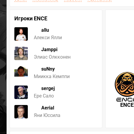
Игроки ENCE
allu
Алекси Ялли
Jamppi
Элиас Олкконен
suNny
Миикка Кемппи
sergej
Ере Сало
ENCE
Aerial
Яни Юссила