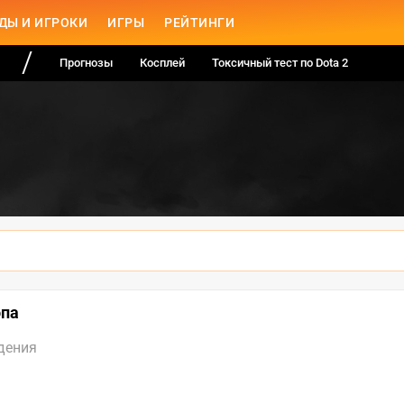
ДЫ И ИГРОКИ
ИГРЫ
РЕЙТИНГИ
Прогнозы
Косплей
Токсичный тест по Dota 2
опа
дения