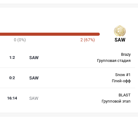
SAW
0 (0%)
2 (67%)
Brazy
1
:
2
SAW
Групповая стадия
Snow #1
0
:
2
SAW
Плей-офф
BLAST
16
:
14
SAW
Групповой этап