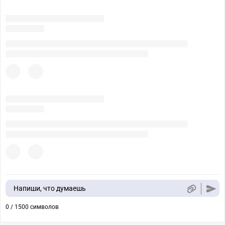
Напиши, что думаешь
0 / 1500 символов