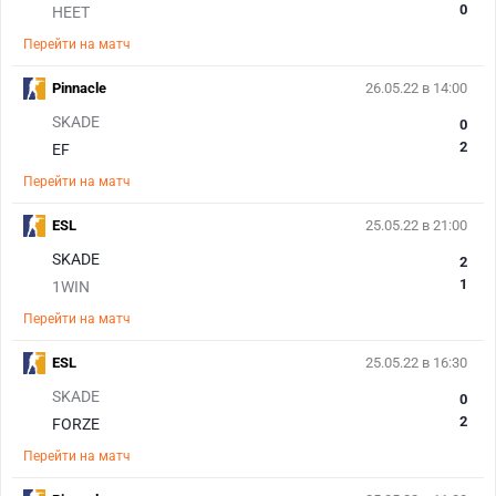
0
HEET
Перейти на матч
Pinnacle
26.05.22 в 14:00
SKADE
0
2
EF
Перейти на матч
ESL
25.05.22 в 21:00
SKADE
2
1
1WIN
Перейти на матч
ESL
25.05.22 в 16:30
SKADE
0
2
FORZE
Перейти на матч