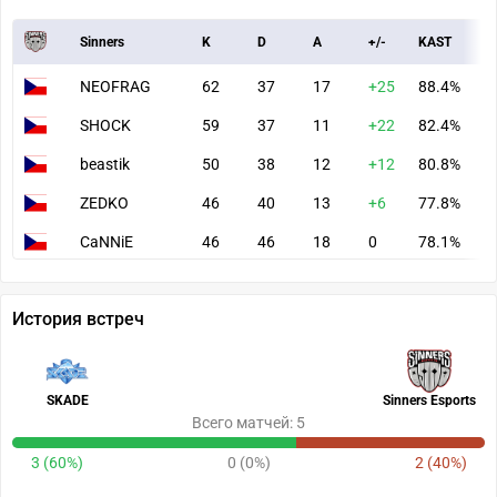
Sinners
K
D
A
+/-
KAST
A
NEOFRAG
62
37
17
+25
88.4%
1
SHOCK
59
37
11
+22
82.4%
8
beastik
50
38
12
+12
80.8%
7
ZEDKO
46
40
13
+6
77.8%
7
CaNNiE
46
46
18
0
78.1%
7
История встреч
SKADE
Sinners Esports
Всего матчей: 5
3 (60%)
0 (0%)
2 (40%)