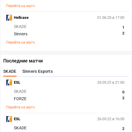
Перейти на матч
Hellcase
01.06.20 в 17:00
SKADE
1
2
Sinners
Перейти на матч
Последние матчи
SKADE
Sinners Esports
ESL
26.05.22 в 21:00
SKADE
0
2
FORZE
Перейти на матч
ESL
26.05.22 в 16:30
SKADE
2