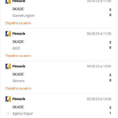
Pinnacle
25.05.22 в 11:00
SKADE
2
0
GamerLegion
Перейти на матч
Pinnacle
06.05.22 в 11:00
SKADE
2
0
AGO
Перейти на матч
Pinnacle
04.05.22 в 14:00
SKADE
2
0
Sinners
Перейти на матч
Pinnacle
02.05.22 в 14:00
SKADE
2
1
4glory Espor