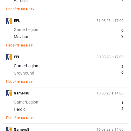
Astralis
Перейти на матч
EPL
31.08.23 в 17:00
GamerLegion
0
2
Movistar
Перейти на матч
EPL
30.08.23 в 17:00
GamerLegion
2
0
Grayhound
Перейти на матч
Gamers8
18.08.23 в 14:00
GamerLegion
1
2
Heroic
Перейти на матч
Gamers8
16.08.23 в 14:00