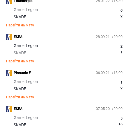
Thunderpic
24.01.22 в 15:30
GamerLegion
0
2
SKADE
Перейти на матч
ESEA
28.09.21 в 20:00
GamerLegion
2
1
SKADE
Перейти на матч
Pinnacle F
06.09.21 в 13:00
GamerLegion
1
2
SKADE
Перейти на матч
ESEA
07.05.20 в 20:00
GamerLegion
5
16
SKADE