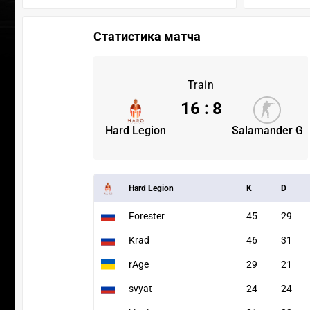
Статистика матча
Train
16
:
8
Hard Legion
Salamander G
Hard Legion
K
D
Forester
45
29
Krad
46
31
rAge
29
21
svyat
24
24