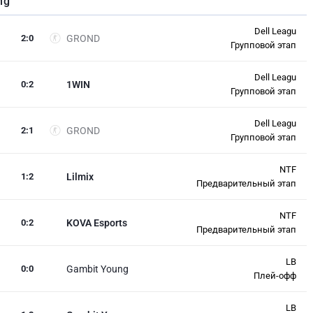
ng
Dell Leagu
2
:
0
GROND
Групповой этап
Dell Leagu
0
:
2
1WIN
Групповой этап
Dell Leagu
2
:
1
GROND
Групповой этап
NTF
1
:
2
Lilmix
Предварительный этап
NTF
0
:
2
KOVA Esports
Предварительный этап
LB
0
:
0
Gambit Young
Плей-офф
LB