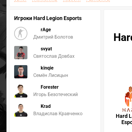
Игроки Hard Legion Esports
rAge
Har
Дмитрий Болотов
svyat
Святослав Довбах
kinqie
Семён Лисицын
Forester
Игорь Безотеческий
Krad
Владислав Кравченко
Hard L
Espo