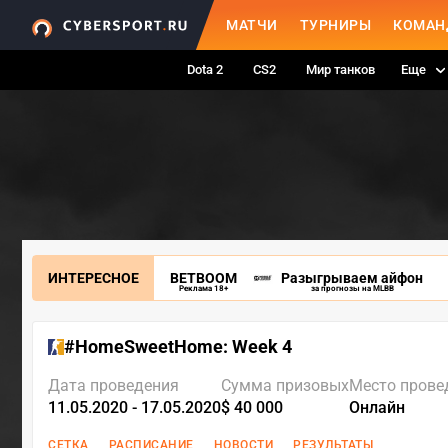
МАТЧИ
ТУРНИРЫ
КОМАН
Dota 2
CS2
Мир танков
Еще
ИНТЕРЕСНОЕ
BETBOOM
Разыгрываем айфон
Реклама 18+
за прогнозы на MLBB
#HomeSweetHome: Week 4
Дата проведения
Сумма призовых
Место прове
11.05.2020 - 17.05.2020
$ 40 000
Онлайн
СЕТКА
РАСПИСАНИЕ
НОВОСТИ
РЕЗУЛЬТАТЫ