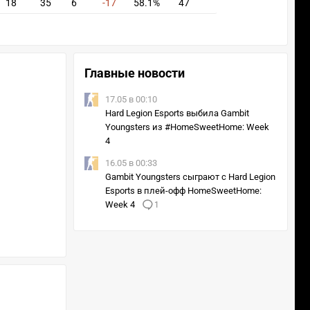
18
35
6
-17
58.1%
47
Главные новости
17.05 в 00:10
Hard Legion Esports выбила Gambit
Youngsters из #HomeSweetHome: Week
4
16.05 в 00:33
Gambit Youngsters сыграют с Hard Legion
Esports в плей-офф HomeSweetHome:
Week 4
1