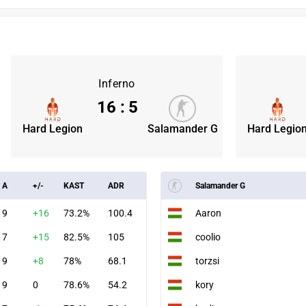
Inferno
16
:
5
Hard Legion
Salamander G
Hard Legio
A
+/-
KAST
ADR
Salamander G
9
+16
73.2%
100.4
Aaron
7
+15
82.5%
105
coolio
9
+8
78%
68.1
torzsi
9
0
78.6%
54.2
kory