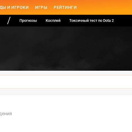
ДЫ И ИГРОКИ
ИГРЫ
РЕЙТИНГИ
Прогнозы
Косплей
Токсичный тест по Dota 2
дения