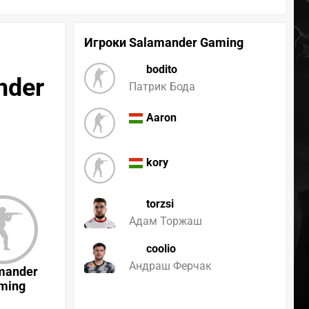
Игроки Salamander Gaming
bodito
nder
Патрик Бода
Aaron
kory
torzsi
Адам Торжаш
coolio
Андраш Ферчак
mander
ming