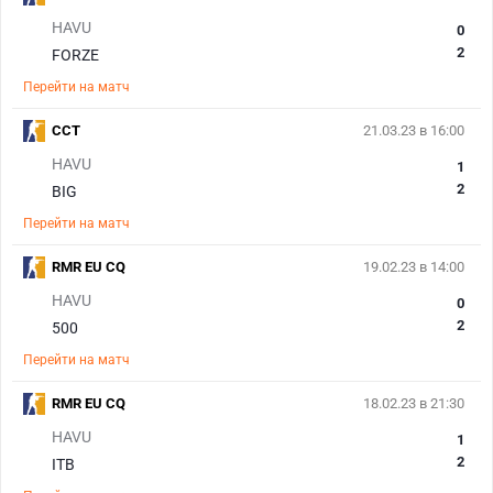
HAVU
0
2
FORZE
Перейти на матч
CCT
21.03.23 в 16:00
HAVU
1
2
BIG
Перейти на матч
RMR EU CQ
19.02.23 в 14:00
HAVU
0
2
500
Перейти на матч
RMR EU CQ
18.02.23 в 21:30
HAVU
1
2
ITB