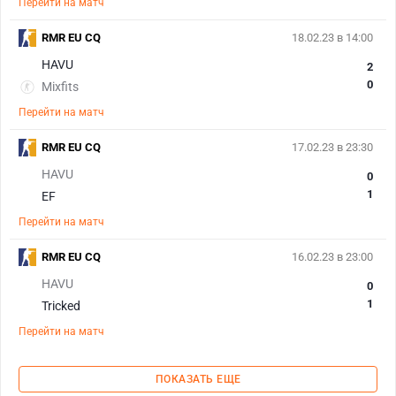
Перейти на матч
RMR EU CQ
18.02.23 в 14:00
HAVU
2
0
Mixfits
Перейти на матч
RMR EU CQ
17.02.23 в 23:30
HAVU
0
1
EF
Перейти на матч
RMR EU CQ
16.02.23 в 23:00
HAVU
0
1
Tricked
Перейти на матч
ПОКАЗАТЬ ЕЩЕ