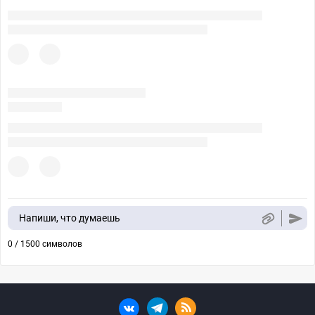
Напиши, что думаешь
0 / 1500 символов