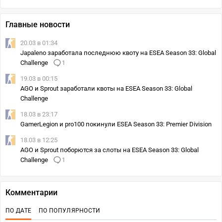
Главные новости
20.03 в 01:34
Japaleno заработала последнюю квоту на ESEA Season 33: Global
Challenge
1
19.03 в 00:15
AGO и Sprout заработали квоты на ESEA Season 33: Global
Challenge
18.03 в 23:17
GamerLegion и pro100 покинули ESEA Season 33: Premier Division
18.03 в 12:25
AGO и Sprout поборются за слоты на ESEA Season 33: Global
Challenge
1
Комментарии
ПО ДАТЕ
ПО ПОПУЛЯРНОСТИ