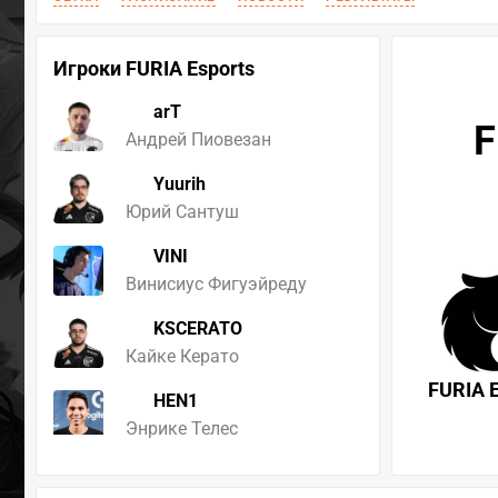
Игроки FURIA Esports
arT
F
Андрей Пиовезан
Yuurih
Юрий Сантуш
VINI
Винисиус Фигуэйреду
KSCERATO
Кайке Керато
FURIA E
HEN1
Энрике Телес