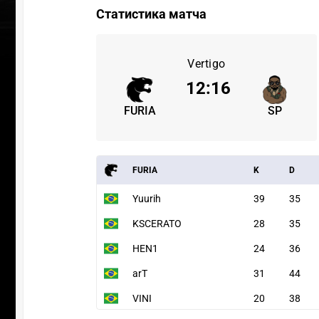
Статистика матча
Vertigo
12
:
16
FURIA
SP
FURIA
K
D
Yuurih
39
35
KSCERATO
28
35
HEN1
24
36
arT
31
44
VINI
20
38