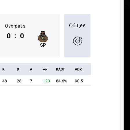
Общее
Overpass
0
:
0
SP
K
D
A
+/-
KAST
ADR
48
28
7
+20
84.6%
90.5