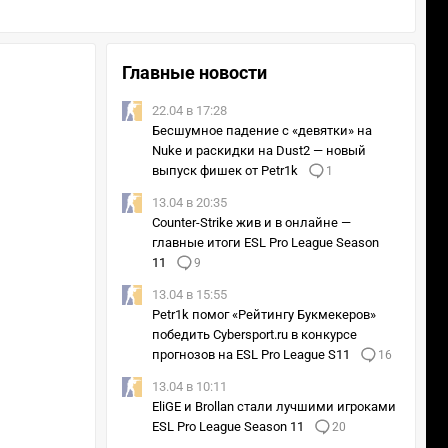
Главные новости
22.04 в 17:28
Бесшумное падение с «девятки» на
Nuke и раскидки на Dust2 — новый
выпуск фишек от Petr1k
1
13.04 в 20:35
Counter-Strike жив и в онлайне —
главные итоги ESL Pro League Season
11
9
13.04 в 15:55
Petr1k помог «Рейтингу Букмекеров»
победить Cybersport.ru в конкурсе
прогнозов на ESL Pro League S11
16
13.04 в 10:11
EliGE и Brollan стали лучшими игроками
ESL Pro League Season 11
20