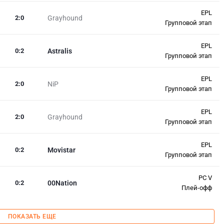
EPL
2
:
0
Grayhound
Групповой этап
EPL
0
:
2
Astralis
Групповой этап
EPL
2
:
0
NiP
Групповой этап
EPL
2
:
0
Grayhound
Групповой этап
EPL
0
:
2
Movistar
Групповой этап
PC V
0
:
2
00Nation
Плей-офф
ПОКАЗАТЬ ЕЩЕ