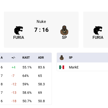
Nuke
7
:
16
FURIA
SP
FURIA
A
+/-
KAST
ADR
SP
6
+4
55.1%
83.6
MarkE
7
-7
64%
65
8
-12
59%
58.3
7
-13
58.6%
69
6
-18
50.7%
50.8