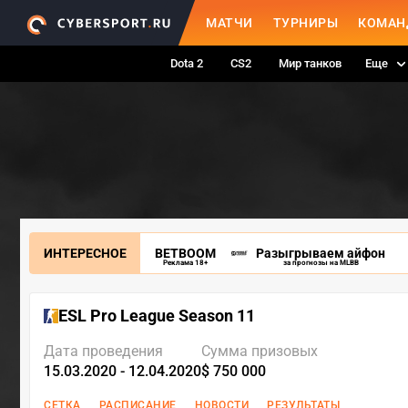
МАТЧИ
ТУРНИРЫ
КОМАН
Dota 2
CS2
Мир танков
Еще
ИНТЕРЕСНОЕ
BETBOOM
Разыгрываем айфон
Реклама 18+
за прогнозы на MLBB
ESL Pro League Season 11
Дата проведения
Сумма призовых
15.03.2020 - 12.04.2020
$ 750 000
СЕТКА
РАСПИСАНИЕ
НОВОСТИ
РЕЗУЛЬТАТЫ