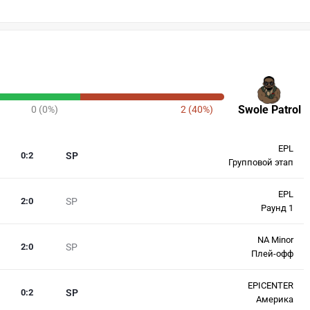
Swole Patrol
0 (0%)
2 (40%)
EPL
0
:
2
SP
Групповой этап
EPL
2
:
0
SP
Раунд 1
NA Minor
2
:
0
SP
Плей-офф
EPICENTER
0
:
2
SP
Америка