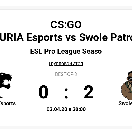
CS:GO
URIA Esports vs Swole Patr
ESL Pro League Seaso
Групповой этап
BEST-OF-3
0
:
2
sports
Swole
02.04.20 в 20:00