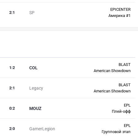
EPICENTER
2
:
1
SP
Америка #1
BLAST
1
:
2
COL
American Showdown
BLAST
2
:
1
Legacy
American Showdown
EPL
0
:
2
MOUZ
Плей-офф
EPL
2
:
0
GamerLegion
Групповой этап