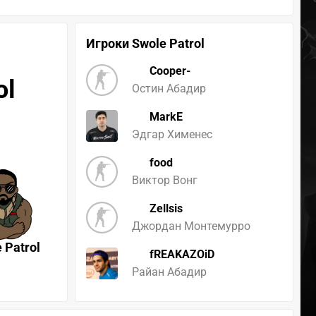
Игроки Swole Patrol
Cooper-
ol
Остин Абадир
MarkE
Эдгар Хименес
food
Виктор Вонг
Zellsis
Джордан Монтемурро
 Patrol
fREAKAZOiD
Райан Абадир