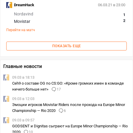
DreamHack
06.03.21 в 23:00
Nordavind
1
2
Movistar
Перейти на матч
ПОКАЗАТЬ ЕЩЕ
Главные новости
09.03 в 18:13
Ceh9 о составе OG по CS:GO: «Кроме громких имен в команде
ничего больше нет»
17
09.03 в 12:03
Эмоции игроков Movistar Riders после прохода на Europe Minor
Championship — Rio 2020
6
09.03 в 09:57
GODSENT и Dignitas сыграют на Europe Minor Championship — Rio
2020
10