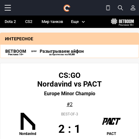
Dota 2
CS2
Мир танков
Еще
ИНТЕРЕСНОЕ
BETBOOM
Разыгрываем айфон
Реклама 18+
за прогнозы на MLBB
CS:GO
Nordavind vs PACT
Europe Minor Champio
#2
BEST-OF-3
2
:
1
Nordavind
PACT