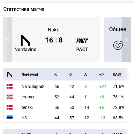
Статистика матча
Общее
Nuke
16
:
8
Nordavind
PACT
Nordavind
K
D
A
+/-
KAST
A
NaToSaphiX
66
42
8
+24
71.6%
8
cromen
52
44
11
+8
75.1%
7
tenzki
56
50
14
+6
72.8%
8
HS
44
57
12
-13
63.5%
6