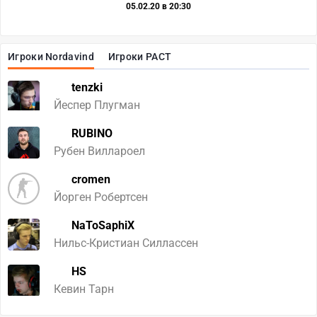
05.02.20 в 20:30
Игроки Nordavind
Игроки PACT
tenzki
Йеспер Плугман
RUBINO
Рубен Виллароел
cromen
Йорген Робертсен
NaToSaphiX
Нильс-Кристиан Силлассен
HS
Кевин Тарн