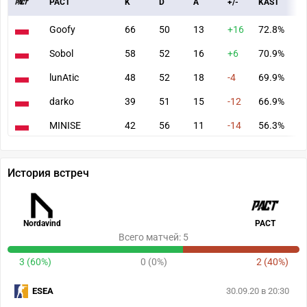
PACT
K
D
A
+/-
KAST
A
Goofy
66
50
13
+16
72.8%
8
Sobol
58
52
16
+6
70.9%
8
lunAtic
48
52
18
-4
69.9%
7
darko
39
51
15
-12
66.9%
6
MINISE
42
56
11
-14
56.3%
6
История встреч
Nordavind
PACT
Всего матчей: 5
3 (60%)
0 (0%)
2 (40%)
ESEA
30.09.20 в 20:30