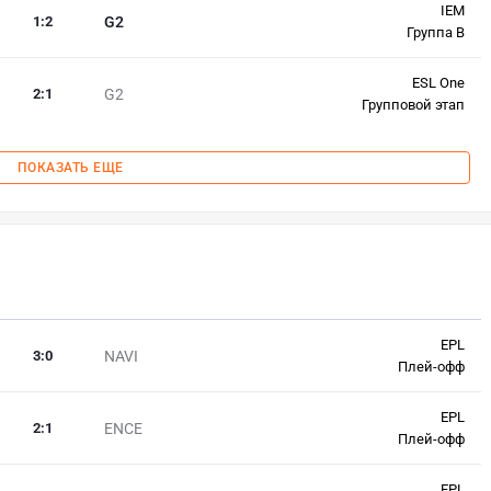
IEM
1
:
2
G2
Группа B
ESL One
2
:
1
G2
Групповой этап
ПОКАЗАТЬ ЕЩЕ
EPL
3
:
0
NAVI
Плей-офф
EPL
2
:
1
ENCE
Плей-офф
EPL