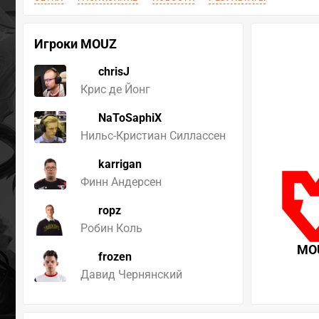
Игроки MOUZ
chrisJ
Крис де Йонг
NaToSaphiX
Нильс-Кристиан Силлассен
karrigan
Финн Андерсен
ropz
Робин Коль
MO
frozen
Давид Чернянский