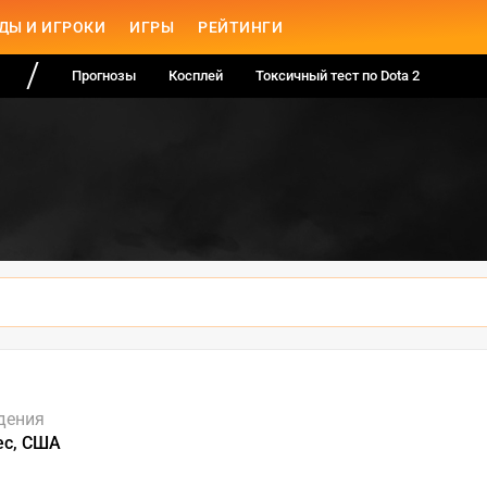
ДЫ И ИГРОКИ
ИГРЫ
РЕЙТИНГИ
Прогнозы
Косплей
Токсичный тест по Dota 2
дения
ес, США