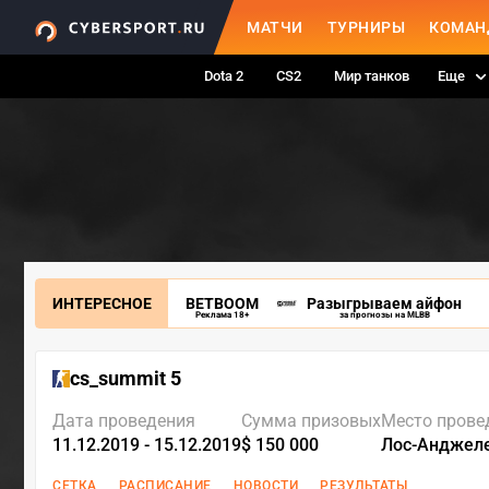
МАТЧИ
ТУРНИРЫ
КОМАН
Dota 2
CS2
Мир танков
Еще
ИНТЕРЕСНОЕ
BETBOOM
Разыгрываем айфон
Реклама 18+
за прогнозы на MLBB
cs_summit 5
Дата проведения
Сумма призовых
Место прове
11.12.2019 - 15.12.2019
$ 150 000
Лос-Анджел
СЕТКА
РАСПИСАНИЕ
НОВОСТИ
РЕЗУЛЬТАТЫ