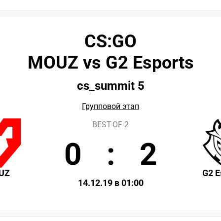
CS:GO
MOUZ vs G2 Esports
cs_summit 5
Групповой этап
BEST-OF-2
0
:
2
UZ
G2 E
14.12.19 в 01:00