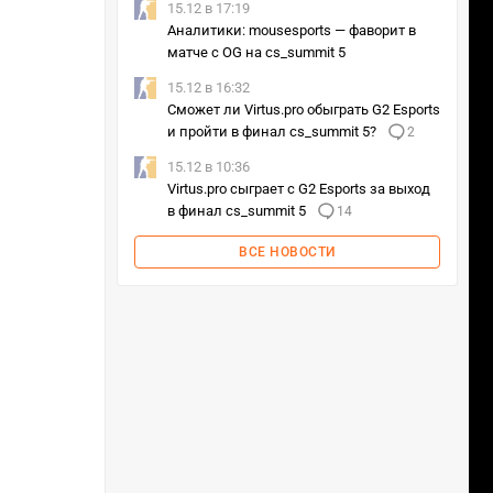
15.12 в 17:19
Аналитики: mousesports — фаворит в
матче с OG на cs_summit 5
15.12 в 16:32
Сможет ли Virtus.pro обыграть G2 Esports
и пройти в финал cs_summit 5?
2
15.12 в 10:36
Virtus.pro сыграет с G2 Esports за выход
в финал cs_summit 5
14
ВСЕ НОВОСТИ