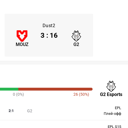
Dust2
3
:
16
MOUZ
G2
G2 Esports
0 (0%)
26 (50%)
EPL
2
:
1
G2
Плей-офф
EPL S15