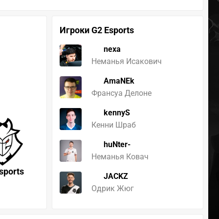
Игроки G2 Esports
nexa
Неманья Исакович
AmaNEk
Франсуа Делоне
kennyS
Кенни Шраб
huNter-
Неманья Ковач
sports
JACKZ
Одрик Жюг