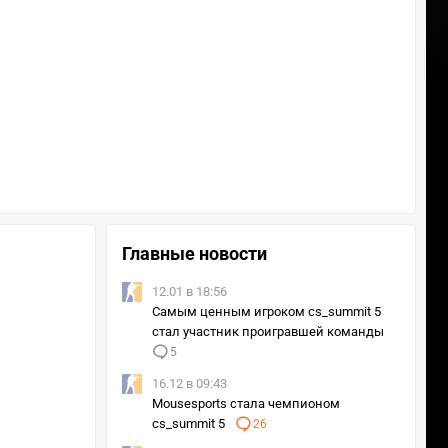
Главные новости
12.01 в 18:56
Самым ценным игроком cs_summit 5
стал участник проигравшей команды
5
16.12 в 09:43
Mousesports стала чемпионом
cs_summit 5
26