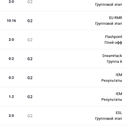
2
:
0
G2
Групповой этап
EU RMR
10
:
16
G2
Групповой этап
Flashpoint
2
:
0
G2
Плей-офф
DreamHack
0
:
2
G2
Группа A
IEM
0
:
2
G2
Результаты
IEM
1
:
2
G2
Результаты
ESL
2
:
0
G2
Групповой этап