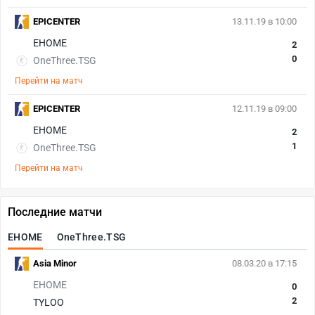
EPICENTER
13.11.19 в 10:00
EHOME
2
0
OneThree.TSG
Перейти на матч
EPICENTER
12.11.19 в 09:00
EHOME
2
1
OneThree.TSG
Перейти на матч
Последние матчи
EHOME
OneThree.TSG
Asia Minor
08.03.20 в 17:15
EHOME
0
2
TYLOO