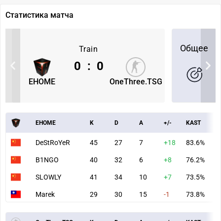
Статистика матча
Общее
Train
0
:
0
EHOME
OneThree.TSG
EHOME
K
D
A
+/-
KAST
A
DeStRoYeR
45
27
7
+18
83.6%
8
B1NGO
40
32
6
+8
76.2%
7
SLOWLY
41
34
10
+7
73.5%
9
Marek
29
30
15
-1
73.8%
7