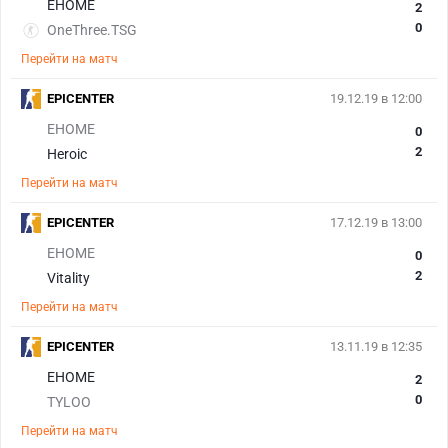
EHOME
2
0
OneThree.TSG
Перейти на матч
EPICENTER
19.12.19 в 12:00
EHOME
0
2
Heroic
Перейти на матч
EPICENTER
17.12.19 в 13:00
EHOME
0
2
Vitality
Перейти на матч
EPICENTER
13.11.19 в 12:35
EHOME
2
0
TYLOO
Перейти на матч