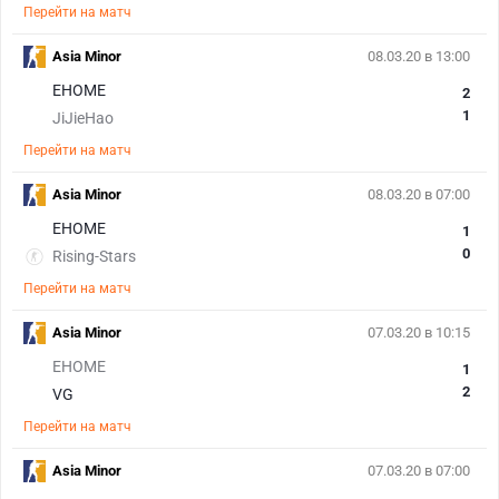
Перейти на матч
Asia Minor
08.03.20 в 13:00
EHOME
2
1
JiJieHao
Перейти на матч
Asia Minor
08.03.20 в 07:00
EHOME
1
0
Rising-Stars
Перейти на матч
Asia Minor
07.03.20 в 10:15
EHOME
1
2
VG
Перейти на матч
Asia Minor
07.03.20 в 07:00