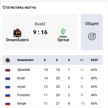
Статистика матча
Общее
Dust2
9
:
16
DreamEaters
Sprout
DreamEaters
K
D
A
+/-
KAST
A
Speed4k
19
16
1
+3
64%
7
Krad
14
20
5
-6
60%
8
svyat
12
20
2
-8
64%
5
Forester
11
20
2
-9
44%
5
kinqie
11
21
4
-10
64%
6