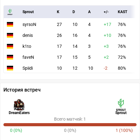
Sprout
K
D
A
+/-
KAST
A
syrsoN
27
10
4
+17
76%
1
denis
26
16
4
+10
76%
9
k1to
17
14
3
+3
76%
5
faveN
17
15
5
+2
72%
8
Spiidi
10
12
10
-2
80%
6
История встреч
DreamEaters
Sprout
Всего матчей: 1
0 (0%)
0 (0%)
1 (100%)