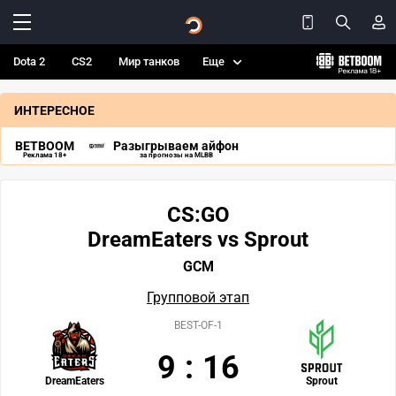
Dota 2
CS2
Мир танков
Еще
ИНТЕРЕСНОЕ
BETBOOM
Разыгрываем айфон
Реклама 18+
за прогнозы на MLBB
CS:GO
DreamEaters vs Sprout
GCM
Групповой этап
BEST-OF-1
9
:
16
DreamEaters
Sprout