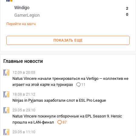
Windigo
2
0
GamerLegion
Перейти на матч
ПОКАЗАТЬ ЕЩЕ
Главные новости
12.09 в 20:03
Natus Vincere начали тренироваться на Vertigo — коллектив не
играет на этой карте на турнирах
11
18.08 в 21:12
Ninjas in Pyjamas заработали слот в ESL Pro League
23.05 в 23:10
Natus Vincere покинули отборочные на EPL Season 9. Heroic
прошла на LAN-финал
87
23.05 в 11:10