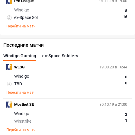
Pro League
01.11.18 в 19:00
Windigo
8
16
ex-Space Sol
Перейти на матч
Последние матчи
Windigo Gaming
ex-Space Soldiers
WESG
19.08.20 в 16:44
Windigo
0
0
TBD
Перейти на матч
Mostbet SE
30.10.19 в 21:00
Windigo
2
1
Winstrike
Перейти на матч