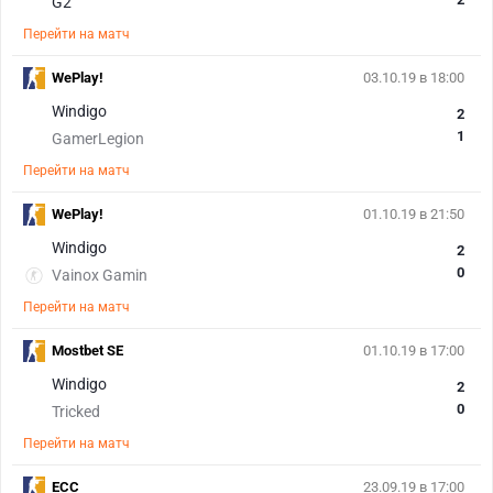
G2
Перейти на матч
WePlay!
03.10.19 в 18:00
Windigo
2
1
GamerLegion
Перейти на матч
WePlay!
01.10.19 в 21:50
Windigo
2
0
Vainox Gamin
Перейти на матч
Mostbet SE
01.10.19 в 17:00
Windigo
2
0
Tricked
Перейти на матч
ECC
23.09.19 в 17:00