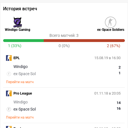
История встреч
Windigo Gaming
ex-Space Soldiers
Всего матчей: 3
1 (33%)
0 (0%)
2 (67%)
EPL
15.08.19 в 16:30
Windigo
2
1
ex-Space Sol
Перейти на матч
Pro League
01.11.18 в 20:05
Windigo
14
16
ex-Space Sol
Перейти на матч