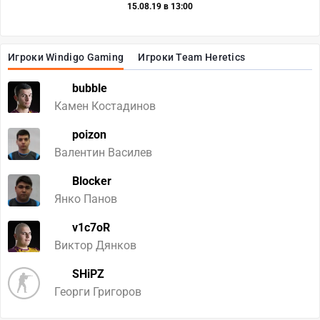
15.08.19 в 13:00
Игроки Windigo Gaming
Игроки Team Heretics
bubble
Камен Костадинов
poizon
Валентин Василев
Blocker
Янко Панов
v1c7oR
Виктор Дянков
SHiPZ
Георги Григоров