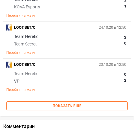
2
1
KOVA Esports
Перейти на матч
LOOT.BET/C
24.10.20 в 12:50
Team Heretic
2
0
Team Secret
Перейти на матч
LOOT.BET/C
20.10.20 в 12:50
Team Heretic
0
2
VP
Перейти на матч
ПОКАЗАТЬ ЕЩЕ
Комментарии