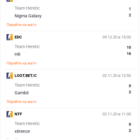
Team Heretic
1
2
Nigma Galaxy
Перейти на матч
EDC
09.12.20 в 15:00
Team Heretic
10
16
HR
Перейти на матч
LOOT.BET/C
02.11.20 в 13:50
Team Heretic
0
2
Gambit
Перейти на матч
NTF
02.11.20 в 11:00
Team Heretic
0
2
x6tence