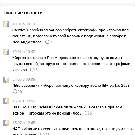
Главные новости
13.01 в 00:10
Stewie2k пообещал заново собрать автографы про-игроков для
фаната CS, потерявшего свой коврик с подписями в пожаре в
Лос-Анджелесе
1
10.01 в 13:47
Жертва пожаров в Лос-Анджелесе показал «одну из самых
крутых вещей, которую он потерял» — это коврик с автографами
игроков
3
27.05 в 09:36
Nitr0 завершит киберспортивную карьеру после IEM Dallas 2023
16
16.07 в 00:56
На BLAST Pro Series включили тимспик FaZe Clan в прямом
эфире — игрокам это не понравилось
5
15.07 в 12:45
NAF: «Многие говорят, что началась наша эпоха, но я не думаю о
таких вещах»