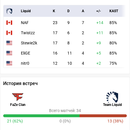
Liquid
K
D
A
+/-
KAST
A
NAF
23
9
7
+14
85%
1
Twistzz
17
6
2
+11
85%
9
Stewie2k
17
8
2
+9
80%
8
EliGE
16
11
4
+5
85%
8
nitr0
12
10
4
+2
75%
5
История встреч
FaZe Clan
Team Liquid
Всего матчей: 34
21 (62%)
0 (0%)
13 (38%)