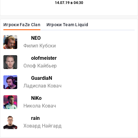
14.07.19 в 04:30
Игроки FaZe Clan
Игроки Team Liquid
NEO
Филип Кубски
olofmeister
Олоф Кайбьер
GuardiaN
Ладислав Ковач
NiKo
Никола Ковач
rain
Ховард Найгард