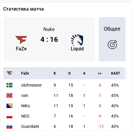
Статистика матча
Общее
Nuke
4
:
16
FaZe
Liquid
FaZe
K
D
A
+/-
KAST
A
olofmeister
9
15
-
-6
45%
5
rain
11
18
1
-7
45%
5
NiKo
11
19
1
-8
40%
6
NEO
7
16
-
-9
45%
3
GuardiaN
6
18
1
-12
40%
4