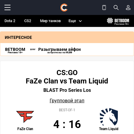
Dota 2
CS2
Мир танков
Еще
ИНТЕРЕСНОЕ
BETBOOM
Разыгрываем айфон
Реклама 18+
за прогнозы на MLBB
CS:GO
FaZe Clan vs Team Liquid
BLAST Pro Series Los
Групповой этап
BEST-OF-1
4
:
16
FaZe Clan
Team Liquid