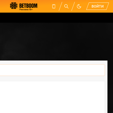
ВОЙТИ