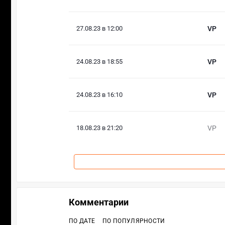
27.08.23 в 12:00
VP
24.08.23 в 18:55
VP
24.08.23 в 16:10
VP
18.08.23 в 21:20
VP
Комментарии
ПО ДАТЕ
ПО ПОПУЛЯРНОСТИ