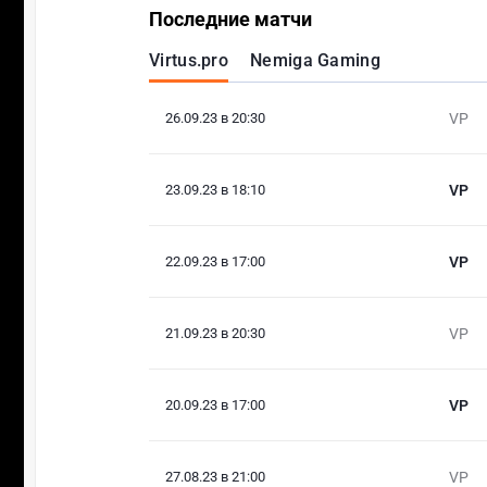
Последние матчи
Virtus.pro
Nemiga Gaming
26.09.23 в 20:30
VP
23.09.23 в 18:10
VP
22.09.23 в 17:00
VP
21.09.23 в 20:30
VP
20.09.23 в 17:00
VP
27.08.23 в 21:00
VP