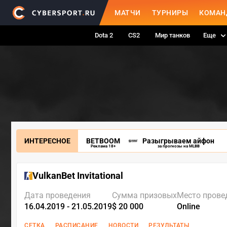
МАТЧИ
ТУРНИРЫ
КОМАН
Dota 2
CS2
Мир танков
Еще
ИНТЕРЕСНОЕ
BETBOOM
Разыгрываем айфон
Реклама 18+
за прогнозы на MLBB
VulkanBet Invitational
Дата проведения
Сумма призовых
Место прове
16.04.2019 - 21.05.2019
$ 20 000
Online
СЕТКА
РАСПИСАНИЕ
НОВОСТИ
РЕЗУЛЬТАТЫ