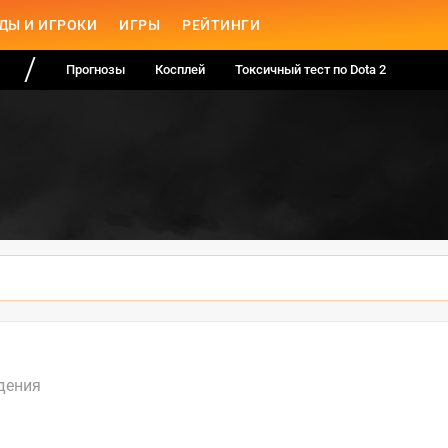
ДЫ И ИГРОКИ
ИГРЫ
РЕЙТИНГИ
Прогнозы
Косплей
Токсичный тест по Dota 2
дения