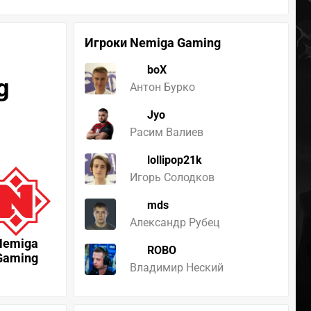
Игроки Nemiga Gaming
boX
g
Антон Бурко
Jyo
Расим Валиев
lollipop21k
Игорь Солодков
mds
Александр Рубец
Nemiga
ROBO
Gaming
Владимир Неский