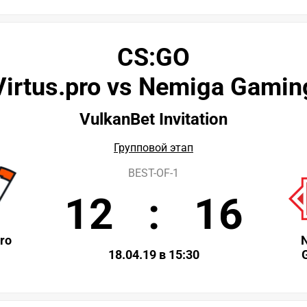
CS:GO
Virtus.pro vs Nemiga Gamin
VulkanBet Invitation
Групповой этап
BEST-OF-1
12
:
16
pro
18.04.19 в 15:30