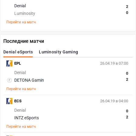
Denial
2
0
Luminosity
Перейти на матч
Последние матчи
Denial eSports
Luminosity Gaming
EPL
26.04.19 в 07:00
Denial
0
2
DETONA Gamin
Перейти на матч
ECS
26.04.19 в 04:00
Denial
0
2
INTZ eSports
Перейти на матч