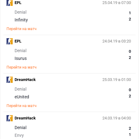
EPL
25.04.19 в 07:00
Denial
1
2
Infinity
Перейти на матч
EPL
24.04.19 в 03:20
Denial
0
2
Isurus
Перейти на матч
DreamHack
25.03.19 в 01:00
Denial
0
2
eUnited
Перейти на матч
DreamHack
24.03.19 в 04:00
Denial
2
1
Envy