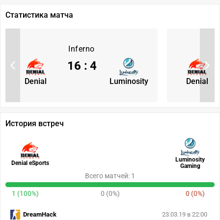
Статистика матча
Inferno
16
:
4
Denial
Luminosity
Denial
История встреч
Luminosity
Denial eSports
Gaming
Всего матчей: 1
1 (100%)
0 (0%)
0 (0%)
DreamHack
23.03.19 в 22:00