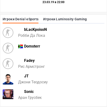
23.03.19 в 22:00
Игроки Denial eSports
Игроки Luminosity Gaming
bLacKpoisoN
Робби Да Лока
Domsterr
Fadey
Рис Армстронг
JT
Джони Теодосиу
Sonic
Аран Грусбек