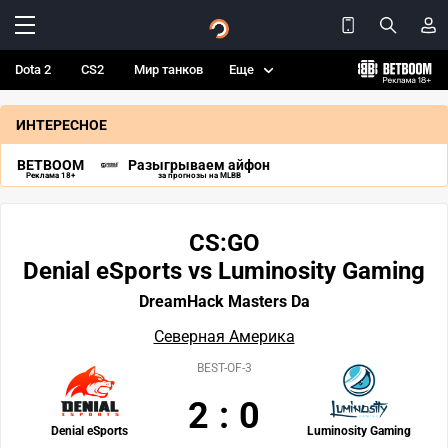
Dota 2
CS2
Мир танков
Еще
ИНТЕРЕСНОЕ
BETBOOM
Разыгрываем айфон
Реклама 18+
за прогнозы на MLBB
CS:GO
Denial eSports vs Luminosity Gaming
DreamHack Masters Da
Северная Америка
BEST-OF-3
2
:
0
Denial eSports
Luminosity Gaming