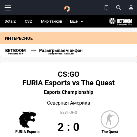
Dota 2
CS2
Мир танков
Еще
ИНТЕРЕСНОЕ
BETBOOM
Разыгрываем айфон
Реклама 18+
за прогнозы на MLBB
CS:GO
FURIA Esports vs The Quest
Esports Championship
Северная Америка
BEST-OF-3
2
:
0
FURIA Esports
The Quest