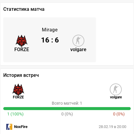
Статистика матча
Mirage
16
:
6
FORZE
volgare
История встреч
FORZE
volgare
Всего матчей: 1
1 (100%)
0 (0%)
0 (0%)
NoxFire
28.02.19 в 20:00