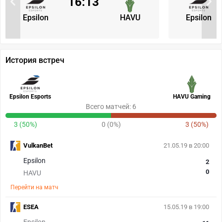
16
:
13
Epsilon
HAVU
Epsilon
История встреч
Epsilon Esports
HAVU Gaming
Всего матчей: 6
3 (50%)
0 (0%)
3 (50%)
VulkanBet
21.05.19 в 20:00
Epsilon
2
0
HAVU
Перейти на матч
ESEA
15.05.19 в 19:00