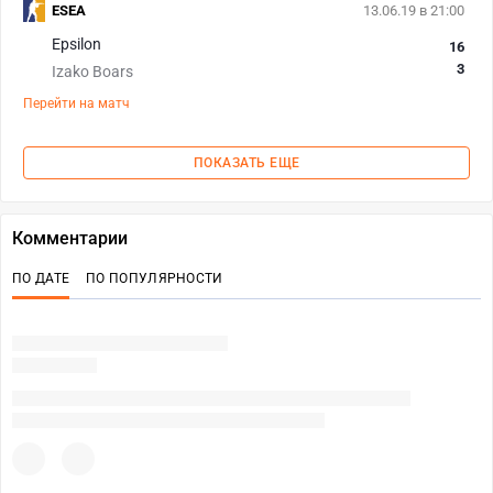
ESEA
13.06.19 в 21:00
Epsilon
16
3
Izako Boars
Перейти на матч
ПОКАЗАТЬ ЕЩЕ
Комментарии
ПО ДАТЕ
ПО ПОПУЛЯРНОСТИ