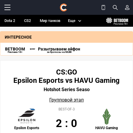
Dota 2
CS2
Мир танков
Еще
ИНТЕРЕСНОЕ
BETBOOM
Разыгрываем айфон
Реклама 18+
за прогнозы на MLBB
CS:GO
Epsilon Esports vs HAVU Gaming
Hotshot Series Seaso
Групповой этап
BEST-OF-3
2
:
0
Epsilon Esports
HAVU Gaming