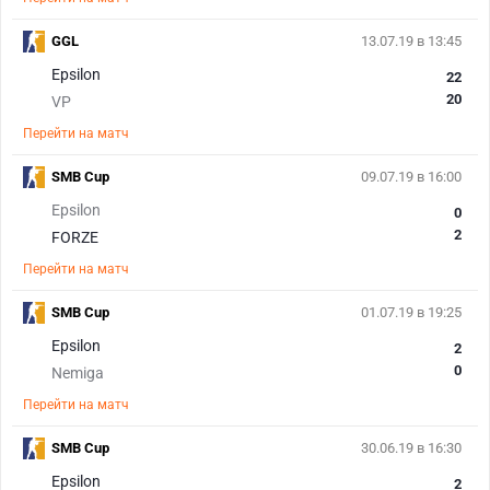
GGL
13.07.19 в 13:45
Epsilon
22
20
VP
Перейти на матч
SMB Cup
09.07.19 в 16:00
Epsilon
0
2
FORZE
Перейти на матч
SMB Cup
01.07.19 в 19:25
Epsilon
2
0
Nemiga
Перейти на матч
SMB Cup
30.06.19 в 16:30
Epsilon
2