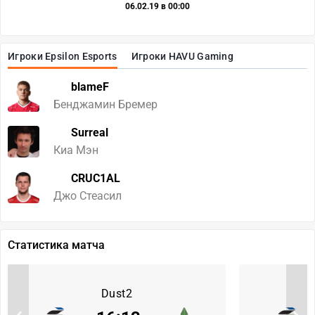
06.02.19 в 00:00
Игроки Epsilon Esports
Игроки HAVU Gaming
blameF
Бенджамин Бремер
Surreal
Киа Мэн
CRUC1AL
Джо Стеасил
Статистика матча
Dust2