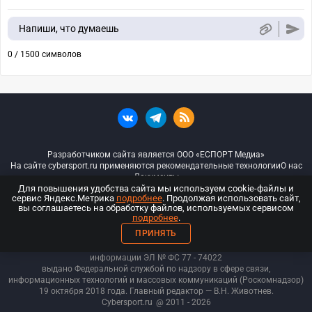
Напиши, что думаешь
0 / 1500 символов
Разработчиком сайта является ООО «ЕСПОРТ Медиа»
На сайте cybersport.ru применяются рекомендательные технологии
О нас
Документы
Для повышения удобства сайта мы используем cookie-файлы и
сервис Яндекс.Метрика
подробнее
. Продолжая использовать сайт,
© ООО «Киберспорт.ру» — Все права защищены
вы соглашаетесь на обработку файлов, используемых сервисом
подробнее
.
18+
ПРИНЯТЬ
ООО «Киберспорт.ру». Свидетельство о регистрации средств массовой
информации ЭЛ № ФС 77 - 74
022
выдано Федеральной службой по надзору в сфере связи,
информационных технологий и массовых коммуникаций (Роскомнадзор)
19 октября 2018 года. Главный редактор — В.Н. Животнев.
Cybersport.ru
@ 2011 - 2026