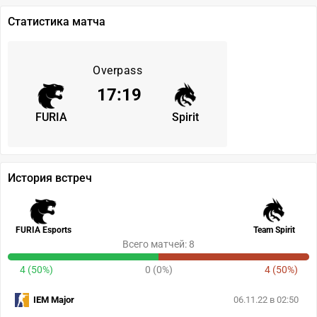
Статистика матча
Overpass
17
:
19
FURIA
Spirit
История встреч
FURIA Esports
Team Spirit
Всего матчей: 8
4 (50%)
0 (0%)
4 (50%)
IEM Major
06.11.22 в 02:50