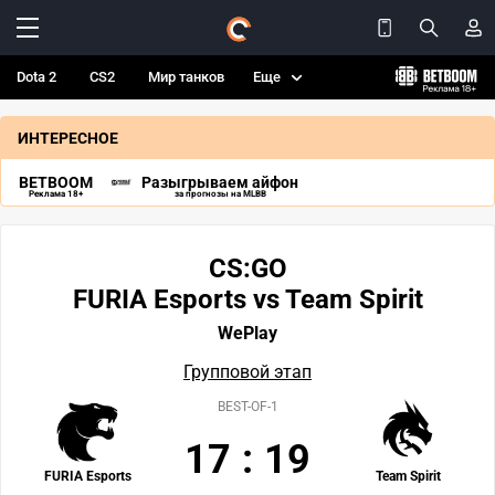
Dota 2
CS2
Мир танков
Еще
ИНТЕРЕСНОЕ
BETBOOM
Разыгрываем айфон
Реклама 18+
за прогнозы на MLBB
CS:GO
FURIA Esports vs Team Spirit
WePlay
Групповой этап
BEST-OF-1
17
:
19
FURIA Esports
Team Spirit