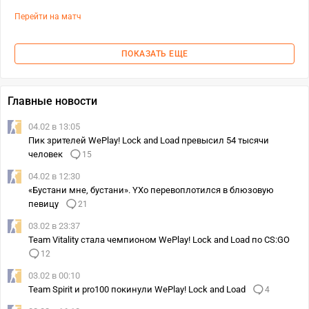
Перейти на матч
ПОКАЗАТЬ ЕЩЕ
Главные новости
04.02 в 13:05
Пик зрителей WePlay! Lock and Load превысил 54 тысячи
человек
15
04.02 в 12:30
«Бустани мне, бустани». YХо перевоплотился в блюзовую
певицу
21
03.02 в 23:37
Team Vitality стала чемпионом WePlay! Lock and Load по CS:GO
12
03.02 в 00:10
Team Spirit и pro100 покинули WePlay! Lock and Load
4