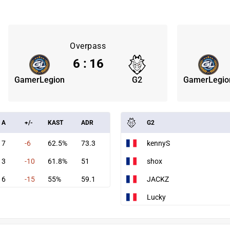
Overpass
6
:
16
GamerLegion
G2
GamerLegio
A
+/-
KAST
ADR
G2
7
-6
62.5%
73.3
kennyS
3
-10
61.8%
51
shox
6
-15
55%
59.1
JACKZ
Lucky