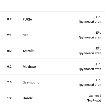
EPL
0
:
2
FURIA
Групповой этап
EPL
2
:
1
NiP
Групповой этап
EPL
0
:
2
Astralis
Групповой этап
EPL
0
:
2
Movistar
Групповой этап
EPL
2
:
0
Grayhound
Групповой этап
Gamers8
1
:
2
Heroic
Плей-офф