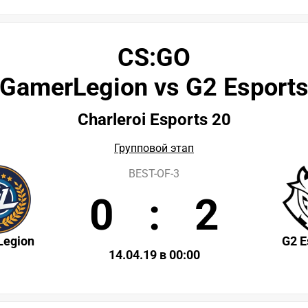
CS:GO
GamerLegion vs G2 Esport
Charleroi Esports 20
Групповой этап
BEST-OF-3
0
:
2
egion
G2 E
14.04.19 в 00:00