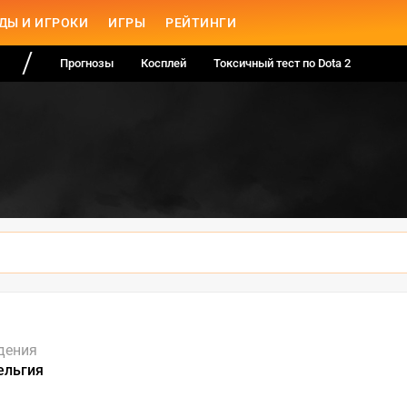
ДЫ И ИГРОКИ
ИГРЫ
РЕЙТИНГИ
Прогнозы
Косплей
Токсичный тест по Dota 2
дения
ельгия