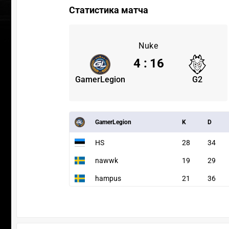
Статистика матча
Nuke
4
:
16
GamerLegion
G2
GamerLegion
K
D
HS
28
34
nawwk
19
29
hampus
21
36