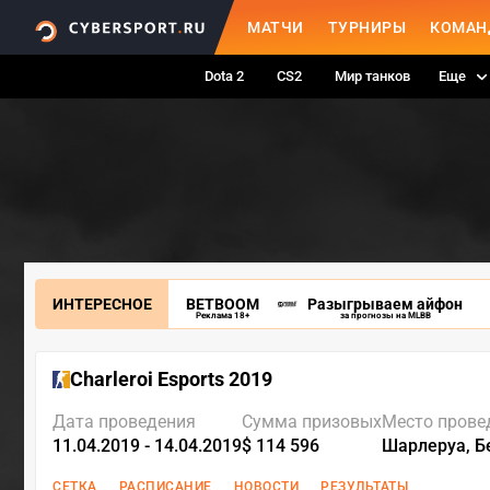
МАТЧИ
ТУРНИРЫ
КОМАН
Dota 2
CS2
Мир танков
Еще
ИНТЕРЕСНОЕ
BETBOOM
Разыгрываем айфон
Реклама 18+
за прогнозы на MLBB
Charleroi Esports 2019
Дата проведения
Сумма призовых
Место прове
11.04.2019 - 14.04.2019
$ 114 596
Шарлеруа, Б
СЕТКА
РАСПИСАНИЕ
НОВОСТИ
РЕЗУЛЬТАТЫ