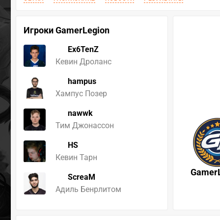
Игроки GamerLegion
Ex6TenZ
Кевин Дроланс
hampus
Хампус Позер
nawwk
Тим Джонассон
HS
Кевин Тарн
GamerL
ScreaM
Адиль Бенрлитом