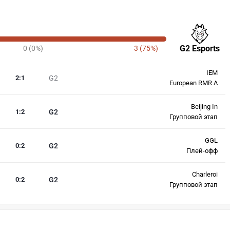
G2 Esports
0 (0%)
3 (75%)
IEM
2
:
1
G2
European RMR A
Beijing In
1
:
2
G2
Групповой этап
GGL
0
:
2
G2
Плей-офф
Charleroi
0
:
2
G2
Групповой этап