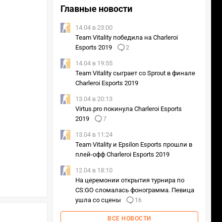
Главные новости
14.04 в 23:00
Team Vitality победила на Charleroi
Esports 2019
2
14.04 в 19:55
Team Vitality сыграет со Sprout в финале
Charleroi Esports 2019
13.04 в 20:13
Virtus.pro покинула Charleroi Esports
2019
7
13.04 в 11:24
Team Vitality и Epsilon Esports прошли в
плей-офф Charleroi Esports 2019
12.04 в 18:10
На церемонии открытия турнира по
CS:GO сломалась фонограмма. Певица
ушла со сцены
16
ВСЕ НОВОСТИ