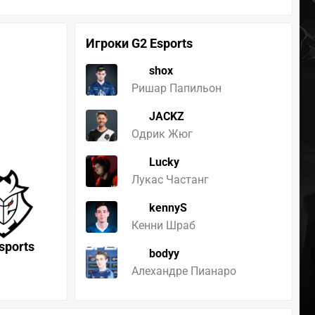
Игроки G2 Esports
shox
s
Ришар Папильон
JACKZ
Одрик Жюг
Lucky
Лукас Частанг
kennyS
Кенни Шраб
sports
bodyy
Алехандре Пианаро