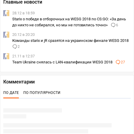
Главные новости
28.12 в 18:59
Starix о победе в отборочных на WESG 2018 по CS:GO: «За день
до никто не собирался, но мы не готовились точно»
6
20.12 в 20:20
Команды starix и jR сразятся на украинском финале WESG 2018
2
21.11 в 12:37
Team Ukraine снялась с LAN-квалификации WESG 2018
27
Комментарии
ПО ДАТЕ
ПО ПОПУЛЯРНОСТИ