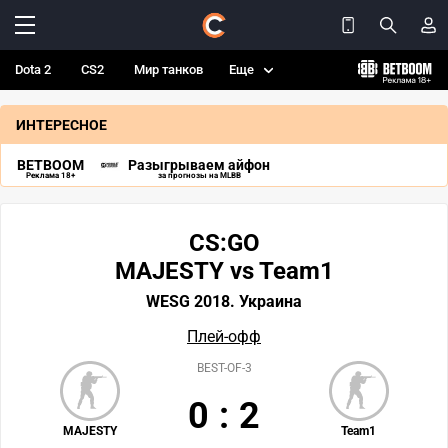
Dota 2
CS2
Мир танков
Еще
ИНТЕРЕСНОЕ
BETBOOM
Разыгрываем айфон
Реклама 18+
за прогнозы на MLBB
CS:GO
MAJESTY vs Team1
WESG 2018. Украина
Плей-офф
BEST-OF-3
0
:
2
MAJESTY
Team1