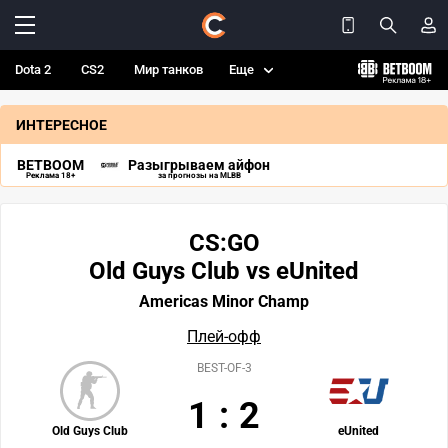
Dota 2
CS2
Мир танков
Еще
ИНТЕРЕСНОЕ
BETBOOM
Разыгрываем айфон
Реклама 18+
за прогнозы на MLBB
CS:GO
Old Guys Club vs eUnited
Americas Minor Champ
Плей-офф
BEST-OF-3
1
:
2
Old Guys Club
eUnited