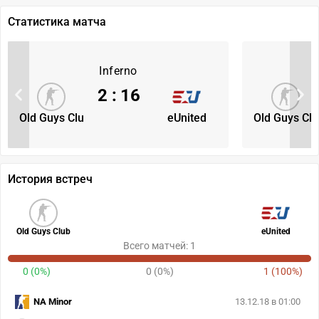
Статистика матча
Inferno
2
:
16
Old Guys Clu
eUnited
Old Guys Clu
История встреч
Old Guys Club
eUnited
Всего матчей: 1
0 (0%)
0 (0%)
1 (100%)
NA Minor
13.12.18 в 01:00