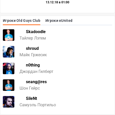
13.12.18 в 01:00
Игроки Old Guys Club
Игроки eUnited
Skadoodle
Тайлер Лэтем
shroud
Майк Гржесик
n0thing
Джордан Гилберт
seang@res
Шон Гейрс
SileNt
Самуэль Портильо