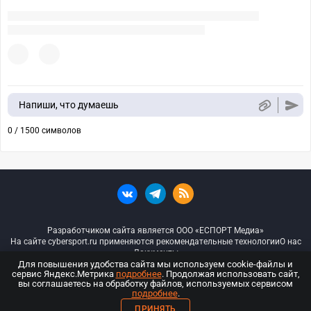
Напиши, что думаешь
0 / 1500 символов
Разработчиком сайта является ООО «ЕСПОРТ Медиа»
На сайте cybersport.ru применяются рекомендательные технологии
О нас
Документы
Для повышения удобства сайта мы используем cookie-файлы и
сервис Яндекс.Метрика
подробнее
. Продолжая использовать сайт,
© ООО «Киберспорт.ру» — Все права защищены
вы соглашаетесь на обработку файлов, используемых сервисом
подробнее
.
18+
ПРИНЯТЬ