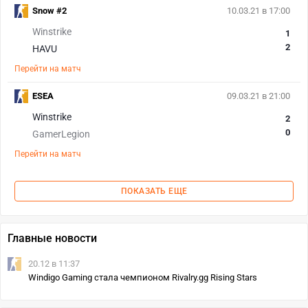
Snow #2
10.03.21 в 17:00
Winstrike
1
2
HAVU
Перейти на матч
ESEA
09.03.21 в 21:00
Winstrike
2
0
GamerLegion
Перейти на матч
ПОКАЗАТЬ ЕЩЕ
Главные новости
20.12 в 11:37
Windigo Gaming стала чемпионом Rivalry.gg Rising Stars