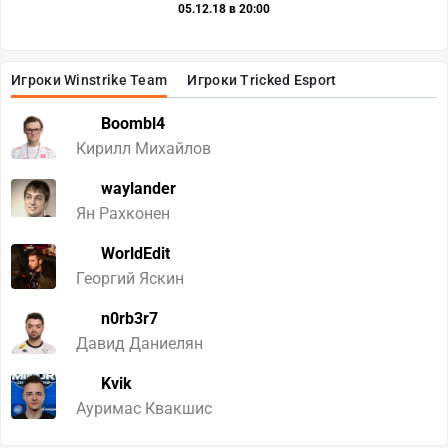
05.12.18 в 20:00
Игроки Winstrike Team
Игроки Tricked Esport
Boombl4
Кирилл Михайлов
waylander
Ян Рахконен
WorldEdit
Георгий Яскин
n0rb3r7
Давид Даниелян
Kvik
Ауримас Квакшис