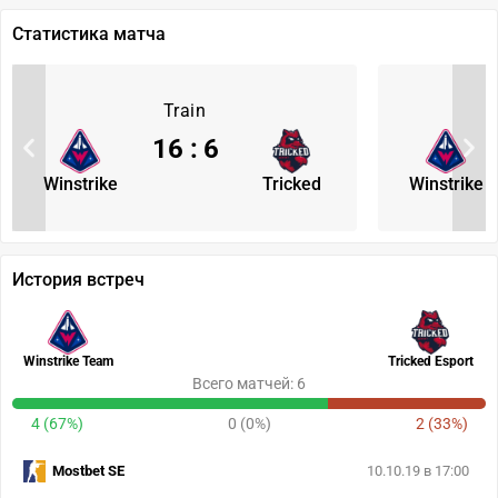
Статистика матча
Train
16
:
6
Winstrike
Tricked
Winstrike
История встреч
Winstrike Team
Tricked Esport
Всего матчей: 6
4 (67%)
0 (0%)
2 (33%)
Mostbet SE
10.10.19 в 17:00