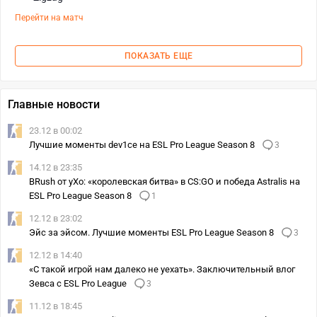
Перейти на матч
ПОКАЗАТЬ ЕЩЕ
Главные новости
23.12 в 00:02
Лучшие моменты dev1ce на ESL Pro League Season 8
3
14.12 в 23:35
BRush от yXo: «королевская битва» в CS:GO и победа Astralis на
ESL Pro League Season 8
1
12.12 в 23:02
Эйс за эйсом. Лучшие моменты ESL Pro League Season 8
3
12.12 в 14:40
«C такой игрой нам далеко не уехать». Заключительный влог
Зевса с ESL Pro League
3
11.12 в 18:45