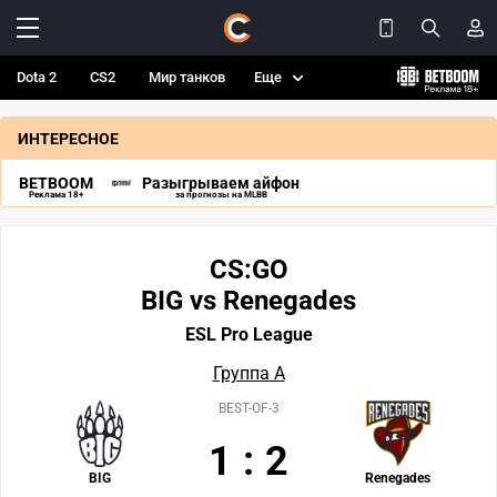
Dota 2
CS2
Мир танков
Еще
ИНТЕРЕСНОЕ
BETBOOM
Разыгрываем айфон
Реклама 18+
за прогнозы на MLBB
CS:GO
BIG vs Renegades
ESL Pro League
Группа A
BEST-OF-3
1
:
2
BIG
Renegades