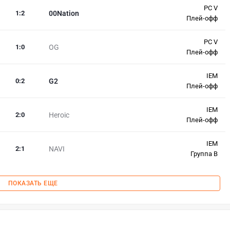
PC V
1
:
2
00Nation
Плей-офф
PC V
1
:
0
OG
Плей-офф
IEM
0
:
2
G2
Плей-офф
IEM
2
:
0
Heroic
Плей-офф
IEM
2
:
1
NAVI
Группа B
ПОКАЗАТЬ ЕЩЕ