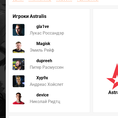
Игроки Astralis
gla1ve
Лукас Россандэр
Magisk
Эмиль Рейф
dupreeh
Питер Расмуссен
Xyp9x
Андреас Хойслет
Astr
device
Николай Ридтц