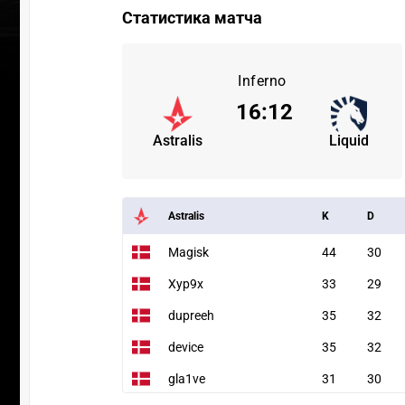
Статистика матча
Inferno
16
:
12
Astralis
Liquid
Astralis
K
D
Magisk
44
30
Xyp9x
33
29
dupreeh
35
32
device
35
32
gla1ve
31
30