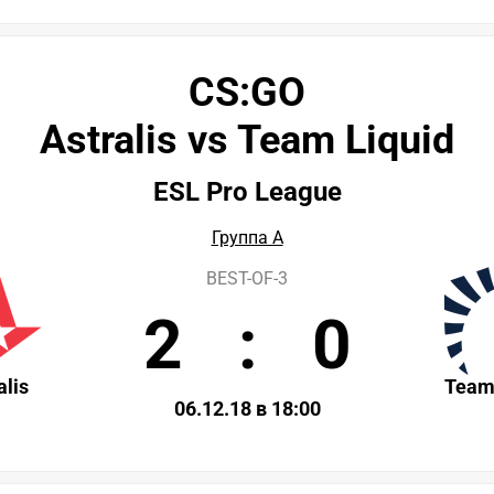
CS:GO
Astralis vs Team Liquid
ESL Pro League
Группа A
BEST-OF-3
2
:
0
alis
Team
06.12.18 в 18:00