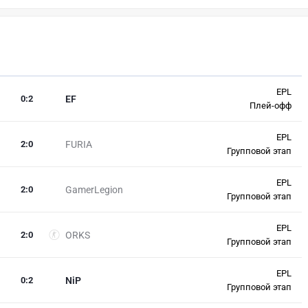
EPL
0
:
2
EF
Плей-офф
EPL
2
:
0
FURIA
Групповой этап
EPL
2
:
0
GamerLegion
Групповой этап
EPL
2
:
0
ORKS
Групповой этап
EPL
0
:
2
NiP
Групповой этап