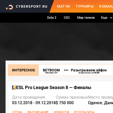
МАТЧИ
ТУРНИРЫ
КОМАН
Dota 2
CS2
Мир танков
Еще
ИНТЕРЕСНОЕ
BETBOOM
Разыгрываем айфон
Реклама 18+
за прогнозы на MLBB
ESL Pro League Season 8 — Финалы
Дата проведения
Сумма призовых
Место прове
03.12.2018 - 09.12.2018
$ 750 000
Оденсе, Дан
СЕТКА
РАСПИСАНИЕ
НОВОСТИ
РЕЗУЛЬТАТЫ