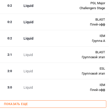
PGL Major
0
:
2
Liquid
Challengers Stage
BLAST
0
:
2
Liquid
Плей-офф
IEM
0
:
2
Liquid
Группа A
BLAST
2
:
1
Liquid
Групповой этап
ESL
2
:
0
Liquid
Групповой этап
IEM
3
:
0
Liquid
Плей-офф
ПОКАЗАТЬ ЕЩЕ