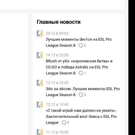
Главные новости
23.12 в 00:02
Лучшие моменты dev1ce на ESL Pro
League Season 8
3
14.12 в 23:35
BRush от yXo: «королевская битва» в
CS:GO и победа Astralis на ESL Pro
League Season 8
1
12.12 в 23:02
Эйс за эйсом. Лучшие моменты ESL Pro
League Season 8
3
12.12 в 14:40
«C такой игрой нам далеко не уехать».
Заключительный влог Зевса с ESL Pro
League
3
11.12 в 18:45