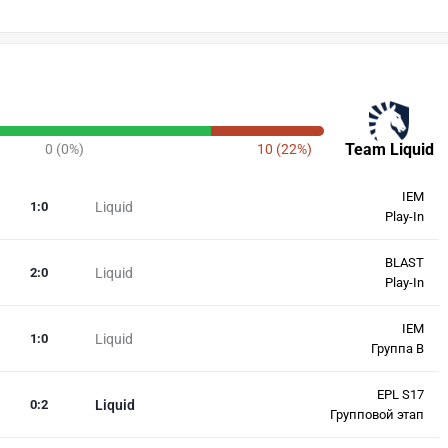
Team Liquid
0 (0%)
10 (22%)
IEM
1
:
0
Liquid
Play-In
BLAST
2
:
0
Liquid
Play-In
IEM
1
:
0
Liquid
Группа B
EPL S17
0
:
2
Liquid
Групповой этап