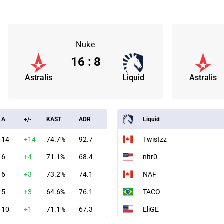
Nuke
16
:
8
Astralis
Liquid
Astralis
A
+/-
KAST
ADR
Liquid
14
+14
74.7%
92.7
Twistzz
6
+4
71.1%
68.4
nitr0
6
+3
73.2%
74.1
NAF
5
+3
64.6%
76.1
TACO
10
+1
71.1%
67.3
EliGE