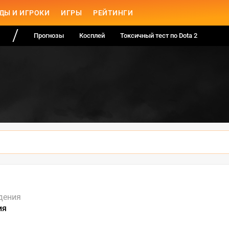
ДЫ И ИГРОКИ
ИГРЫ
РЕЙТИНГИ
Прогнозы
Косплей
Токсичный тест по Dota 2
дения
ия