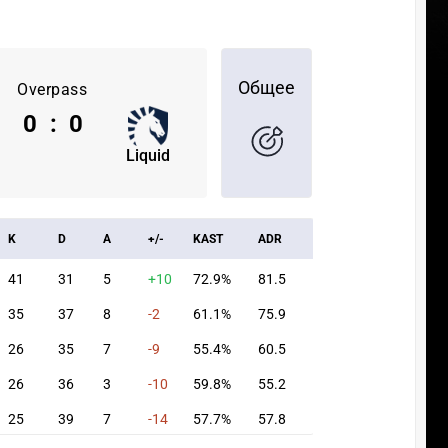
Общее
Overpass
0
:
0
Liquid
K
D
A
+/-
KAST
ADR
41
31
5
+10
72.9%
81.5
35
37
8
-2
61.1%
75.9
26
35
7
-9
55.4%
60.5
26
36
3
-10
59.8%
55.2
25
39
7
-14
57.7%
57.8