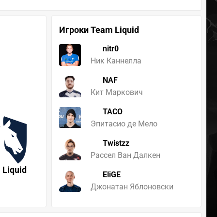
Игроки Team Liquid
nitr0
Ник Каннелла
NAF
Кит Маркович
TACO
Эпитасио де Мело
Twistzz
Рассел Ван Далкен
 Liquid
EliGE
Джонатан Яблоновски