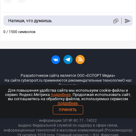
Напиши, что думаешь
0 / 1500 символов
Разработчиком сайта является ООО «ЕСПОРТ Медиа»
На сайте cybersport.ru применяются рекомендательные технологии
О нас
Документы
Для повышения удобства сайта мы используем cookie-файлы и
сервис Яндекс.Метрика
подробнее
. Продолжая использовать сайт,
© ООО «Киберспорт.ру» — Все права защищены
вы соглашаетесь на обработку файлов, используемых сервисом
подробнее
.
18+
ПРИНЯТЬ
ООО «Киберспорт.ру». Свидетельство о регистрации средств массовой
информации ЭЛ № ФС 77 - 74
022
выдано Федеральной службой по надзору в сфере связи,
информационных технологий и массовых коммуникаций (Роскомнадзор)
19 октября 2018 года. Главный редактор — В.Н. Животнев.