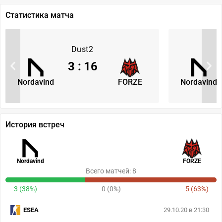
Статистика матча
Dust2
3
:
16
Nordavind
FORZE
Nordavind
История встреч
Nordavind
FORZE
Всего матчей: 8
3 (38%)
0 (0%)
5 (63%)
ESEA
29.10.20 в 21:30