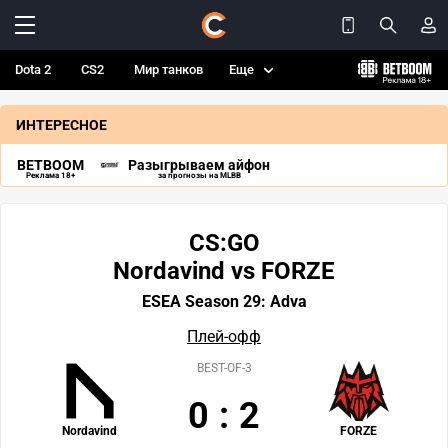
Dota 2
CS2
Мир танков
Еще
ИНТЕРЕСНОЕ
BETBOOM
Разыгрываем айфон
Реклама 18+
за прогнозы на MLBB
CS:GO
Nordavind vs FORZE
ESEA Season 29: Adva
Плей-офф
BEST-OF-3
0
:
2
Nordavind
FORZE