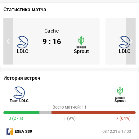
Статистика матча
Cache
9
:
16
LDLC
Sprout
LDLC
История встреч
Team LDLC
Sprout
Всего матчей: 11
3 (27%)
1 (9%)
7 (64%)
ESEA S39
03.12.21 в 17:00