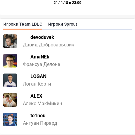
21.11.18 в 23:00
Игроки Team LDLC
Игроки Sprout
devoduvek
Давид Доброзавьевич
AmaNEk
Франсуа Делоне
LOGAN
Логан Корти
ALEX
Алекс МакМикин
to1nou
Антуан Пирард