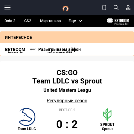
Dota 2
CS2
Мир танков
Еще
ИНТЕРЕСНОЕ
BETBOOM
Разыгрываем айфон
Реклама 18+
за прогнозы на MLBB
CS:GO
Team LDLC vs Sprout
United Masters Leagu
Регулярный сезон
BEST-OF-2
0
:
2
Team LDLC
Sprout