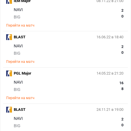
IEM Major
08.11.22 в 21:00
NAVI
2
0
BIG
Перейти на матч
BLAST
16.06.22 в 18:40
NAVI
2
0
BIG
Перейти на матч
PGL Major
14.05.22 в 21:20
NAVI
16
8
BIG
Перейти на матч
BLAST
24.11.21 в 19:00
NAVI
2
0
BIG