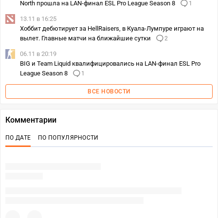
North прошла на LAN-финал ESL Pro League Season 8
1
13.11 в 16:25
Хоббит дебютирует за HellRaisers, в Куала-Лумпуре играют на
вылет. Главные матчи на ближайшие сутки
2
06.11 в 20:19
BIG и Team Liquid квалифицировались на LAN-финал ESL Pro
League Season 8
1
ВСЕ НОВОСТИ
Комментарии
ПО ДАТЕ
ПО ПОПУЛЯРНОСТИ