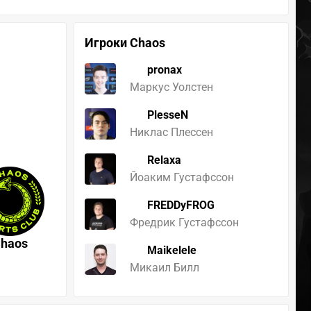
Игроки Chaos
pronax
Маркус Уолстен
PlesseN
Никлас Плессен
Relaxa
Йоаким Густафссон
FREDDyFROG
Фредрик Густафссон
haos
Maikelele
Микаил Билл