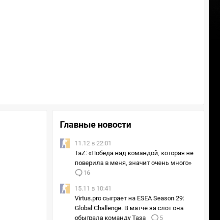
Главные новости
11.12 в 22:01
TaZ: «Победа над командой, которая не
поверила в меня, значит очень много»
16
15.11 в 10:41
Virtus.pro сыграет на ESEA Season 29:
Global Challenge. В матче за слот она
обыграла команду Таза
5