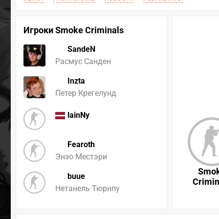
Игроки Smoke Criminals
SandeN
Расмус Санден
Inzta
Петер Крегелунд
lainNy
Fearoth
Энзо Местэри
Smo
buue
Crimin
Нетанель Тюрнпу