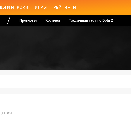
ДЫ И ИГРОКИ
ИГРЫ
РЕЙТИНГИ
Прогнозы
Косплей
Токсичный тест по Dota 2
дения