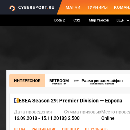
МАТЧИ
ТУРНИРЫ
КОМАН
Dota 2
CS2
Мир танков
Еще
ИНТЕРЕСНОЕ
BETBOOM
Разыгрываем айфон
Реклама 18+
за прогнозы на MLBB
ESEA Season 29: Premier Division — Европа
Дата проведения
Сумма призовых
Место прове
16.09.2018 - 15.11.2018
$ 2 500
Online
СЕТКА
РАСПИСАНИЕ
НОВОСТИ
РЕЗУЛЬТАТЫ