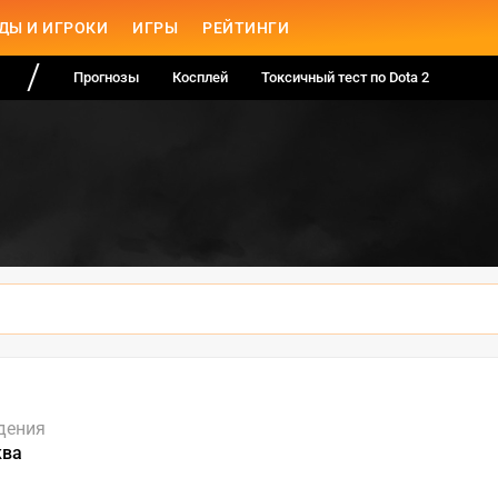
ДЫ И ИГРОКИ
ИГРЫ
РЕЙТИНГИ
Прогнозы
Косплей
Токсичный тест по Dota 2
дения
ква