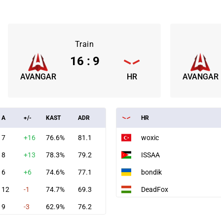
Train
16
:
9
AVANGAR
HR
AVANGAR
A
+/-
KAST
ADR
HR
7
+16
76.6%
81.1
woxic
8
+13
78.3%
79.2
ISSAA
6
+6
74.6%
77.1
bondik
12
-1
74.7%
69.3
DeadFox
9
-3
62.9%
76.2