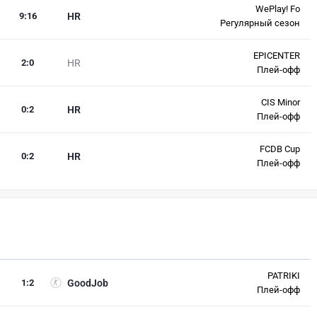
WePlay! Fo
9
:
16
HR
Регулярный сезон
EPICENTER
2
:
0
HR
Плей-офф
CIS Minor
0
:
2
HR
Плей-офф
FCDB Cup
0
:
2
HR
Плей-офф
PATRIKI
1
:
2
GoodJob
Плей-офф