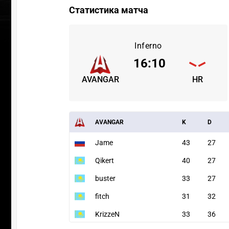
Статистика матча
Inferno
16
:
10
AVANGAR
HR
AVANGAR
K
D
Jame
43
27
Qikert
40
27
buster
33
27
fitch
31
32
KrizzeN
33
36