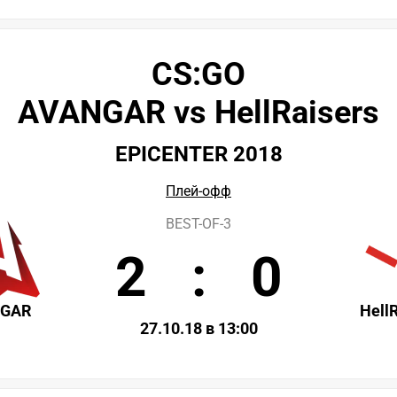
CS:GO
AVANGAR vs HellRaisers
EPICENTER 2018
Плей-офф
BEST-OF-3
2
:
0
NGAR
Hell
27.10.18 в 13:00