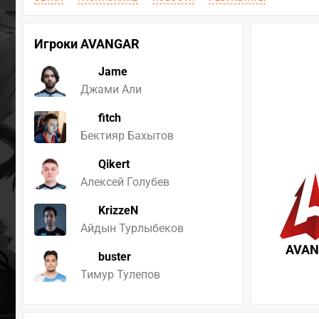
Игроки AVANGAR
Jame
Джами Али
fitch
Бектияр Бахытов
Qikert
Алексей Голубев
KrizzeN
Айдын Турлыбеков
AVA
buster
Тимур Тулепов