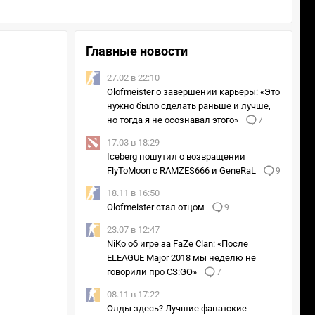
Главные новости
27.02 в 22:10
Olofmeister о завершении карьеры: «Это
нужно было сделать раньше и лучше,
но тогда я не осознавал этого»
7
17.03 в 18:29
Iceberg пошутил о возвращении
FlyToMoon с RAMZES666 и GeneRaL
9
18.11 в 16:50
Olofmeister стал отцом
9
23.07 в 12:47
NiKo об игре за FaZe Clan: «После
ELEAGUE Major 2018 мы неделю не
говорили про CS:GO»
7
08.11 в 17:22
Олды здесь? Лучшие фанатские