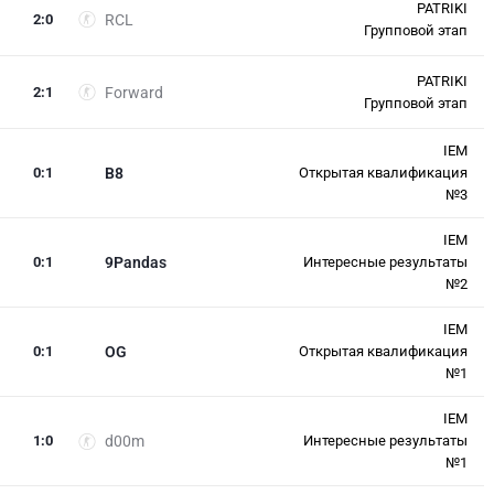
PATRIKI
2
:
0
RCL
Групповой этап
PATRIKI
2
:
1
Forward
Групповой этап
IEM
0
:
1
B8
Открытая квалификация
№3
IEM
0
:
1
9Pandas
Интересные результаты
№2
IEM
0
:
1
OG
Открытая квалификация
№1
IEM
1
:
0
d00m
Интересные результаты
№1