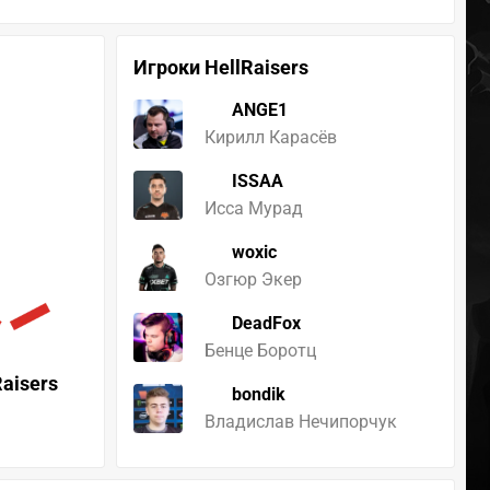
Игроки HellRaisers
ANGE1
Кирилл Карасёв
ISSAA
Исса Мурад
woxic
Озгюр Экер
DeadFox
Бенце Боротц
Raisers
bondik
Владислав Нечипорчук