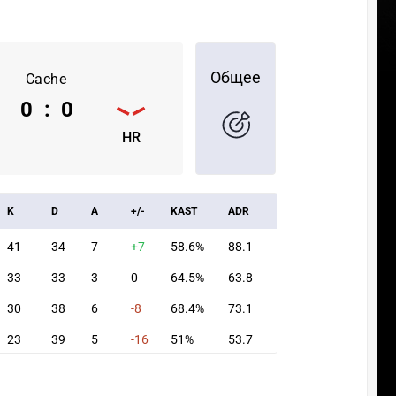
Общее
Cache
0
:
0
HR
K
D
A
+/-
KAST
ADR
41
34
7
+7
58.6%
88.1
33
33
3
0
64.5%
63.8
30
38
6
-8
68.4%
73.1
23
39
5
-16
51%
53.7