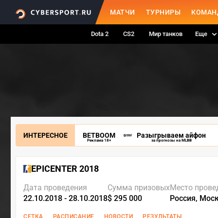
МАТЧИ
ТУРНИРЫ
КОМАН
Dota 2
CS2
Мир танков
Еще
ИНТЕРЕСНОЕ
BETBOOM
Разыгрываем айфон
Реклама 18+
за прогнозы на MLBB
EPICENTER 2018
Дата проведения
Сумма призовых
Место прове
22.10.2018 - 28.10.2018
$ 295 000
Россия, Мос
СЕТКА
РАСПИСАНИЕ
НОВОСТИ
РЕЗУЛЬТАТЫ