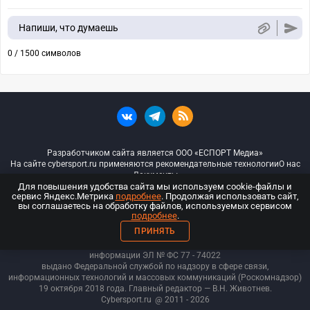
Напиши, что думаешь
0 / 1500 символов
Разработчиком сайта является ООО «ЕСПОРТ Медиа»
На сайте cybersport.ru применяются рекомендательные технологии
О нас
Документы
Для повышения удобства сайта мы используем cookie-файлы и
сервис Яндекс.Метрика
подробнее
. Продолжая использовать сайт,
© ООО «Киберспорт.ру» — Все права защищены
вы соглашаетесь на обработку файлов, используемых сервисом
подробнее
.
18+
ПРИНЯТЬ
ООО «Киберспорт.ру». Свидетельство о регистрации средств массовой
информации ЭЛ № ФС 77 - 74
022
выдано Федеральной службой по надзору в сфере связи,
информационных технологий и массовых коммуникаций (Роскомнадзор)
19 октября 2018 года. Главный редактор — В.Н. Животнев.
Cybersport.ru
@ 2011 - 2026