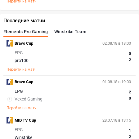
Перейти на матч
Последние матчи
Elements Pro Gaming
Winstrike Team
Bravo Cup
02.08.18 в 18:00
EPG
0
2
pro100
Перейти на матч
Bravo Cup
01.08.18 в 19:00
EPG
2
0
Vexed Gaming
Перейти на матч
MID.TV Cup
28.07.18 в 13:15
EPG
1
2
Winstrike