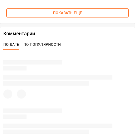
ПОКАЗАТЬ ЕЩЕ
Комментарии
ПО ДАТЕ
ПО ПОПУЛЯРНОСТИ