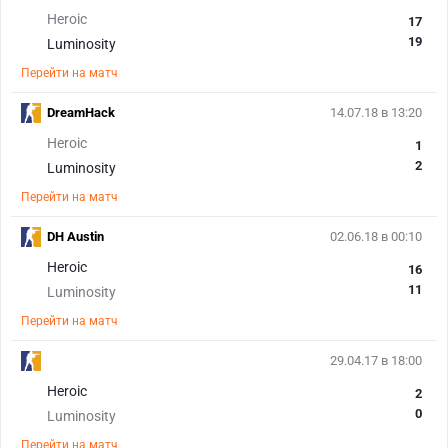
Heroic
17
19
Luminosity
Перейти на матч
DreamHack
14.07.18 в 13:20
Heroic
1
2
Luminosity
Перейти на матч
DH Austin
02.06.18 в 00:10
Heroic
16
11
Luminosity
Перейти на матч
29.04.17 в 18:00
Heroic
2
0
Luminosity
Перейти на матч