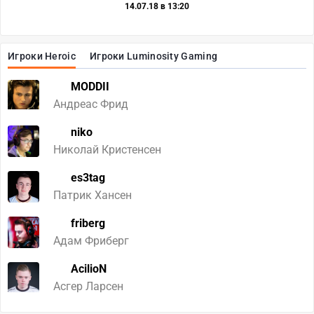
14.07.18 в 13:20
Игроки Heroic
Игроки Luminosity Gaming
MODDII
Андреас Фрид
niko
Николай Кристенсен
es3tag
Патрик Хансен
friberg
Адам Фриберг
AcilioN
Асгер Ларсен