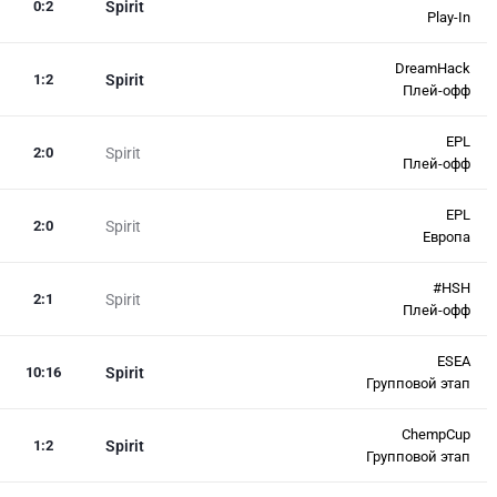
0
:
2
Spirit
Play-In
DreamHack
1
:
2
Spirit
Плей-офф
EPL
2
:
0
Spirit
Плей-офф
EPL
2
:
0
Spirit
Европа
#HSH
2
:
1
Spirit
Плей-офф
ESEA
10
:
16
Spirit
Групповой этап
ChempCup
1
:
2
Spirit
Групповой этап