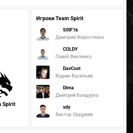
Игроки Team Spirit
S0tF1k
Дмитрий Форостянко
COLDY
Павел Векленко
DavCost
Вадим Васильев
Dima
Дмитрий Бандурка
 Spirit
sdy
Виктор Оруджев