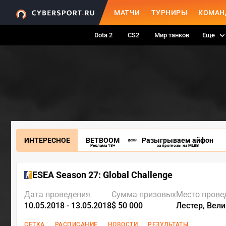
МАТЧИ
ТУРНИРЫ
КОМАН
Dota 2
CS2
Мир танков
Еще
ИНТЕРЕСНОЕ
BETBOOM
Разыгрываем айфон
Реклама 18+
за прогнозы на MLBB
ESEA Season 27: Global Challenge
Дата проведения
Сумма призовых
Место прове
10.05.2018 - 13.05.2018
$ 50 000
Лестер, Вел
СЕТКА
РАСПИСАНИЕ
НОВОСТИ
РЕЗУЛЬТАТЫ