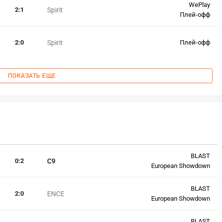
WePlay
2
:
1
Spirit
Плей-офф
2
:
0
Spirit
Плей-офф
ПОКАЗАТЬ ЕЩЕ
BLAST
0
:
2
C9
European Showdown
BLAST
2
:
0
ENCE
European Showdown
BLAST