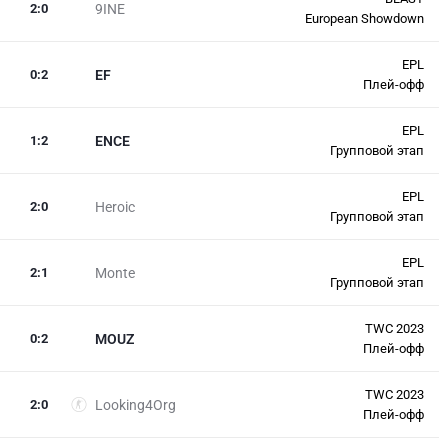
2
:
0
9INE
European Showdown
EPL
0
:
2
EF
Плей-офф
EPL
1
:
2
ENCE
Групповой этап
EPL
2
:
0
Heroic
Групповой этап
EPL
2
:
1
Monte
Групповой этап
TWC 2023
0
:
2
MOUZ
Плей-офф
TWC 2023
2
:
0
Looking4Org
Плей-офф