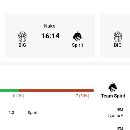
Nuke
16
:
14
BIG
Spirit
BIG
Team Spirit
0 (0%)
7 (50%)
IEM
1
:
2
Spirit
Группа A
IEM