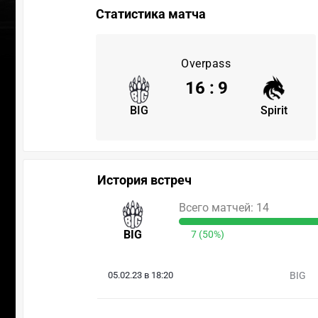
Статистика матча
Overpass
16
:
9
BIG
Spirit
История встреч
Всего матчей: 14
BIG
7 (50%)
05.02.23 в 18:20
BIG