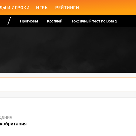
ДЫ И ИГРОКИ
ИГРЫ
РЕЙТИНГИ
Прогнозы
Косплей
Токсичный тест по Dota 2
дения
икобритания