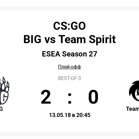
CS:GO
BIG vs Team Spirit
ESEA Season 27
Плей-офф
BEST-OF-3
2
:
0
G
Team
13.05.18 в 20:45