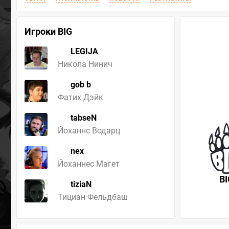
Игроки BIG
LEGIJA
Никола Нинич
gob b
Фатих Дэйк
tabseN
Йоханнс Водарц
nex
Йоханнеc Магет
BI
tiziaN
Тициан Фельдбаш