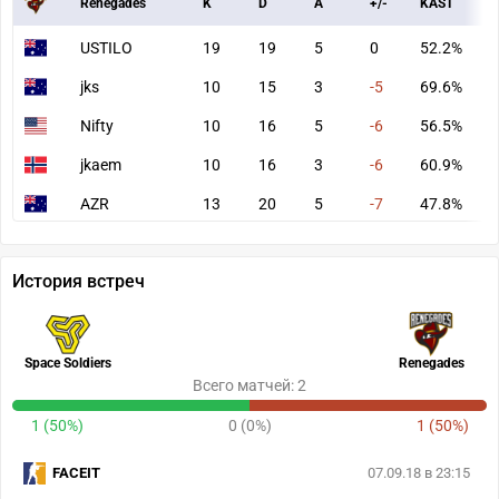
Renegades
K
D
A
+/-
KAST
A
USTILO
19
19
5
0
52.2%
9
jks
10
15
3
-5
69.6%
6
Nifty
10
16
5
-6
56.5%
4
jkaem
10
16
3
-6
60.9%
5
AZR
13
20
5
-7
47.8%
7
История встреч
Space Soldiers
Renegades
Всего матчей: 2
1 (50%)
0 (0%)
1 (50%)
FACEIT
07.09.18 в 23:15