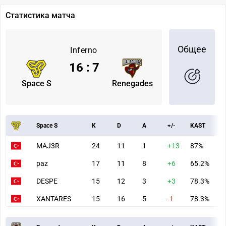
Статистика матча
Общее
Inferno
16
:
7
Space S
Renegades
Space S
K
D
A
+/-
KAST
A
MAJ3R
24
11
1
+13
87%
8
paz
17
11
8
+6
65.2%
8
DESPE
15
12
3
+3
78.3%
6
XANTARES
15
16
5
-1
78.3%
8