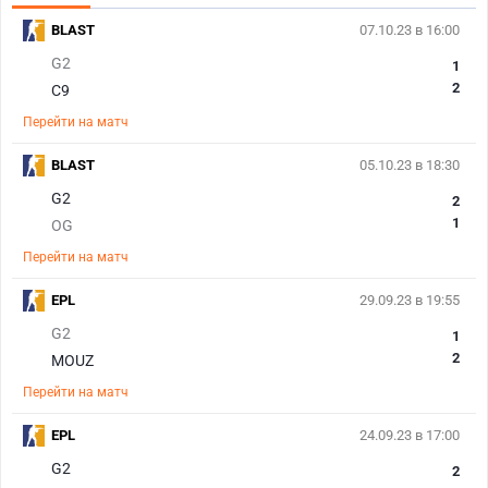
BLAST
07.10.23 в 16:00
G2
1
2
C9
Перейти на матч
BLAST
05.10.23 в 18:30
G2
2
1
OG
Перейти на матч
EPL
29.09.23 в 19:55
G2
1
2
MOUZ
Перейти на матч
EPL
24.09.23 в 17:00
G2
2