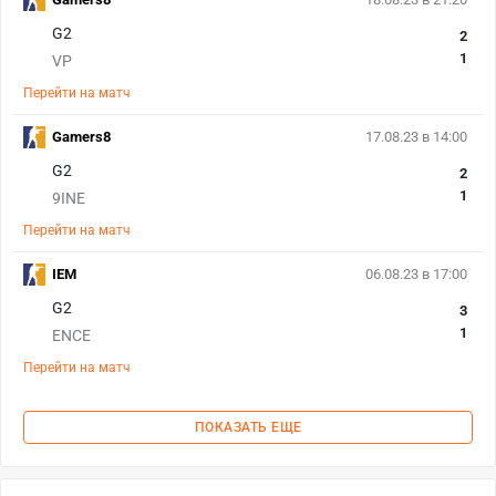
G2
2
1
VP
Перейти на матч
Gamers8
17.08.23 в 14:00
G2
2
1
9INE
Перейти на матч
IEM
06.08.23 в 17:00
G2
3
1
ENCE
Перейти на матч
ПОКАЗАТЬ ЕЩЕ