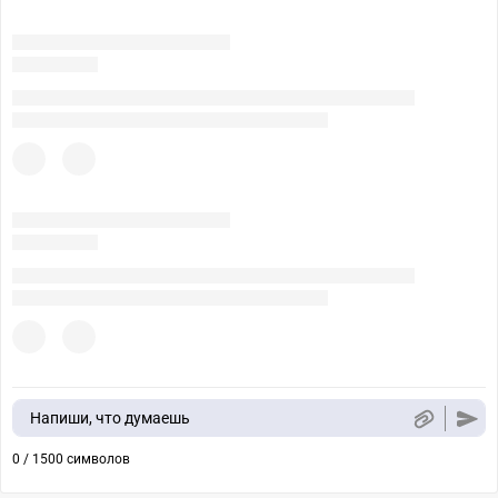
Напиши, что думаешь
0 / 1500 символов