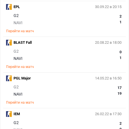
EPL
30.09.22 в 20:15
G2
2
1
NAVI
Перейти на матч
BLAST Fall
20.08.22 в 18:00
G2
0
1
NAVI
Перейти на матч
PGL Major
14.05.22 в 16:50
G2
17
19
NAVI
Перейти на матч
IEM
26.02.22 в 17:30
G2
2