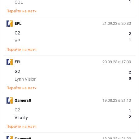
1
COL
Перейти на матч
EPL
21.09.23 в 20:30
G2
2
1
VP
Перейти на матч
EPL
20.09.23 в 17:00
G2
2
0
Lynn Vision
Перейти на матч
Gamers8
19.08.23 в 21:10
G2
1
2
Vitality
Перейти на матч
Gamers8
18.08.23 в 21:20