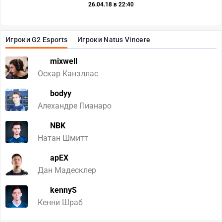
26.04.18 в 22:40
Игроки G2 Esports
Игроки Natus Vincere
mixwell
Оскар Канэллас
bodyy
Алехандре Пианаро
NBK
Натан Шмитт
apEX
Дан Мадесклер
kennyS
Кенни Шраб