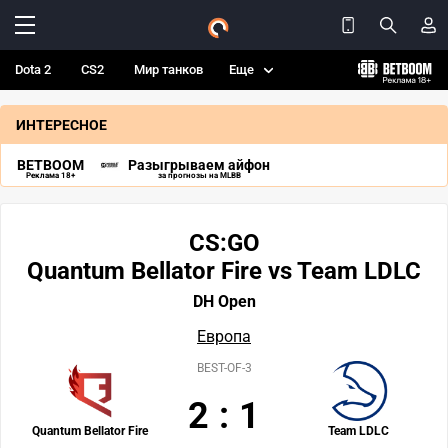
Dota 2
CS2
Мир танков
Еще
ИНТЕРЕСНОЕ
BETBOOM
Разыгрываем айфон
Реклама 18+
за прогнозы на MLBB
CS:GO
Quantum Bellator Fire vs Team LDLC
DH Open
Европа
BEST-OF-3
2
:
1
Quantum Bellator Fire
Team LDLC