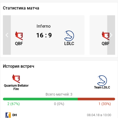
Статистика матча
Inferno
16
:
9
QBF
LDLC
QBF
История встреч
Quantum Bellator
Team LDLC
Fire
Всего матчей: 3
2 (67%)
0 (0%)
1 (33%)
DH
08.04.18 в 13:00