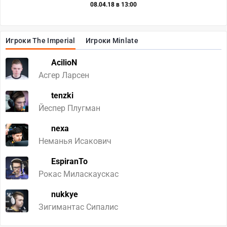
08.04.18 в 13:00
Игроки The Imperial
Игроки Minlate
AcilioN
Асгер Ларсен
tenzki
Йеспер Плугман
nexa
Неманья Исакович
EspiranTo
Рокас Миласкаускас
nukkye
Зигимантас Сипалис