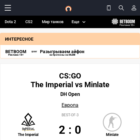
Dota 2
CS2
Мир танков
Еще
ИНТЕРЕСНОЕ
BETBOOM
Разыгрываем айфон
Реклама 18+
за прогнозы на MLBB
CS:GO
The Imperial vs Minlate
DH Open
Европа
BEST-OF-3
2
:
0
The Imperial
Minlate