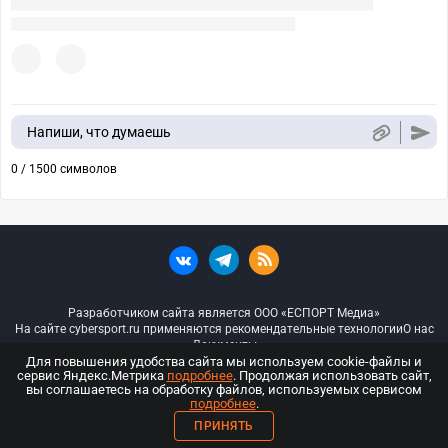
Напиши, что думаешь
0 / 1500 символов
Разработчиком сайта является ООО «ЕСПОРТ Медиа»
На сайте cybersport.ru применяются рекомендательные технологии
О нас
Документы
Для повышения удобства сайта мы используем cookie-файлы и
сервис Яндекс.Метрика
подробнее
. Продолжая использовать сайт,
© ООО «Киберспорт.ру» — Все права защищены
вы соглашаетесь на обработку файлов, используемых сервисом
подробнее
.
18+
ПРИНЯТЬ
ООО «Киберспорт.ру». Свидетельство о регистрации средств массовой