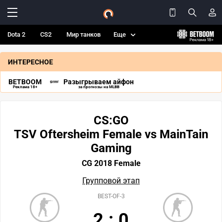
Dota 2
CS2
Мир танков
Еще
ИНТЕРЕСНОЕ
BETBOOM
Разыгрываем айфон
Реклама 18+
за прогнозы на MLBB
CS:GO
TSV Oftersheim Female vs MainTain
Gaming
CG 2018 Female
Групповой этап
BEST-OF-3
2
:
0