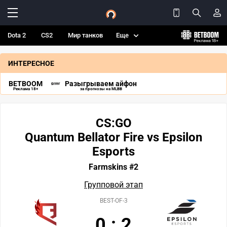
Dota 2
CS2
Мир танков
Еще
ИНТЕРЕСНОЕ
BETBOOM
Разыгрываем айфон
Реклама 18+
за прогнозы на MLBB
CS:GO
Quantum Bellator Fire vs Epsilon
Esports
Farmskins #2
Групповой этап
BEST-OF-3
0
:
2