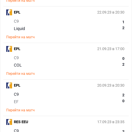
Перейти на матч
EPL
22.09.23 в 20:30
C9
1
2
Liquid
Перейти на матч
EPL
21.09.23 в 17:00
C9
0
2
COL
Перейти на матч
EPL
20.09.23 в 20:30
C9
2
0
EF
Перейти на матч
RES EEU
17.09.23 в 23:35
C9
2