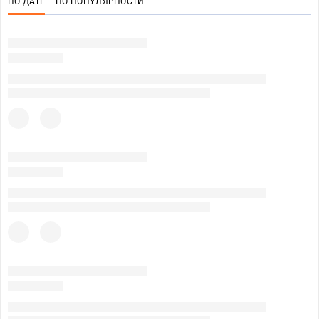
ПО ДАТЕ
ПО ПОПУЛЯРНОСТИ