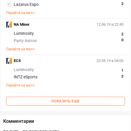
2
Lazarus Espo
Перейти на матч
NA Minor
12.06.19 в 22:45
Luminosity
2
0
Party Astron
Перейти на матч
ECS
22.05.19 в 04:00
Luminosity
1
2
INTZ eSports
Перейти на матч
ПОКАЗАТЬ ЕЩЕ
Комментарии