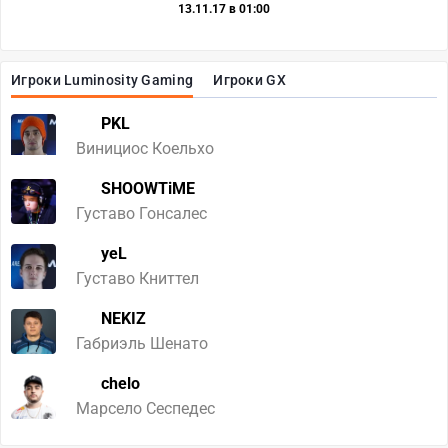
13.11.17 в 01:00
Игроки Luminosity Gaming
Игроки GX
PKL
Винициос Коельхо
SHOOWTiME
Густаво Гонсалес
yeL
Густаво Книттел
NEKIZ
Габриэль Шенато
chelo
Марсело Сеспедес