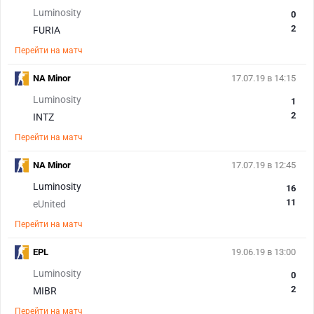
Luminosity
0
2
FURIA
Перейти на матч
NA Minor
17.07.19 в 14:15
Luminosity
1
2
INTZ
Перейти на матч
NA Minor
17.07.19 в 12:45
Luminosity
16
11
eUnited
Перейти на матч
EPL
19.06.19 в 13:00
Luminosity
0
2
MIBR
Перейти на матч