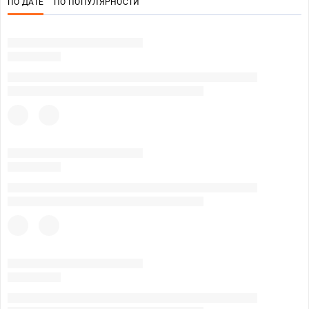
ПО ДАТЕ
ПО ПОПУЛЯРНОСТИ