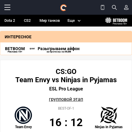
Dota 2
CS2
Мир танков
Еще
ИНТЕРЕСНОЕ
BETBOOM
Разыгрываем айфон
Реклама 18+
за прогнозы на MLBB
CS:GO
Team Envy vs Ninjas in Pyjamas
ESL Pro League
групповой этап
BEST-OF-1
16
:
12
Team Envy
Ninjas in Pyjamas