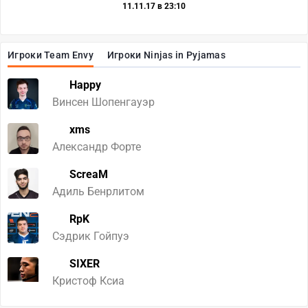
11.11.17 в 23:10
Игроки Team Envy
Игроки Ninjas in Pyjamas
Happy
Винсен Шопенгауэр
xms
Александр Форте
ScreaM
Адиль Бенрлитом
RpK
Cэдрик Гойпуэ
SIXER
Кристоф Ксиа