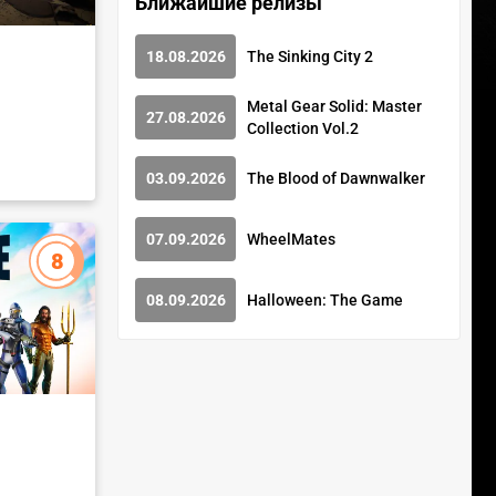
Ближайшие релизы
18.08.2026
The Sinking City 2
Metal Gear Solid: Master
27.08.2026
Collection Vol.2
03.09.2026
The Blood of Dawnwalker
07.09.2026
WheelMates
8
08.09.2026
Halloween: The Game