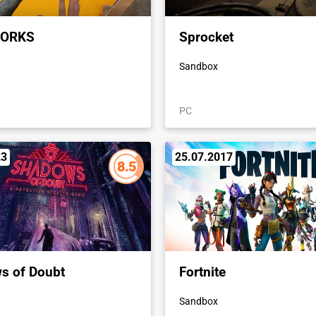
ORKS
Sprocket
Sandbox
PC
23
25.07.2017
8.5
s of Doubt
Fortnite
Sandbox