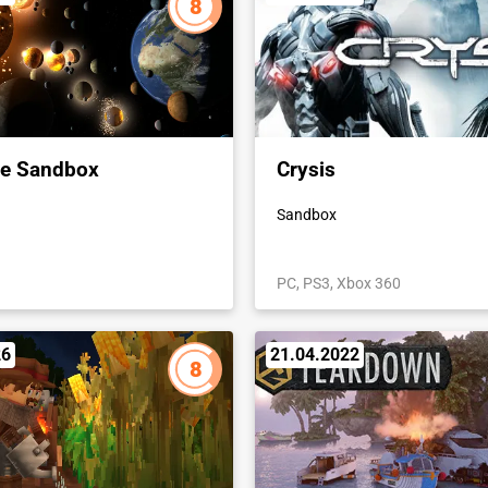
8
se Sandbox
Crysis
Sandbox
PC, PS3, Xbox 360
26
21.04.2022
8