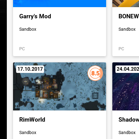
Garry's Mod
BONEW
Sandbox
Sandbox
PC
PC
17.10.2017
24.04.20
8.5
RimWorld
Shadow
Sandbox
Sandbox