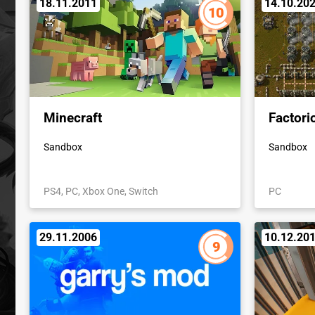
18.11.2011
14.10.20
10
Minecraft
Factori
Sandbox
Sandbox
PS4, PC, Xbox One, Switch
PC
29.11.2006
10.12.20
9