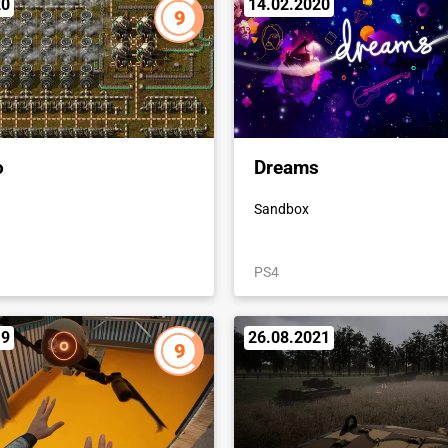
20
14.02.2020
9
o
Dreams
Sandbox
PS4
19
26.08.2021
9