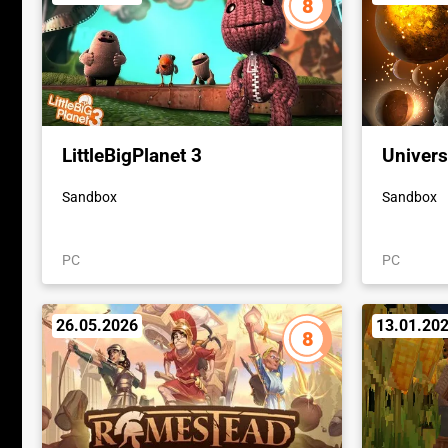
8
LittleBigPlanet 3
Univer
Sandbox
Sandbox
PC
PC
26.05.2026
13.01.20
8