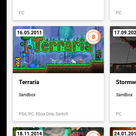
PC
PC
16.05.2011
17.09.20
8
Terraria
Stormwo
Sandbox
Sandbox
PS4, PC, Xbox One, Switch
PC
18.11.2014
24.01.20