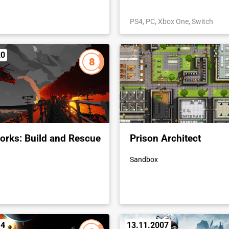
PS4, PC, Xbox One, Switch
20
8
rks: Build and Rescue
Prison Architect
Sandbox
14
13.11.2007