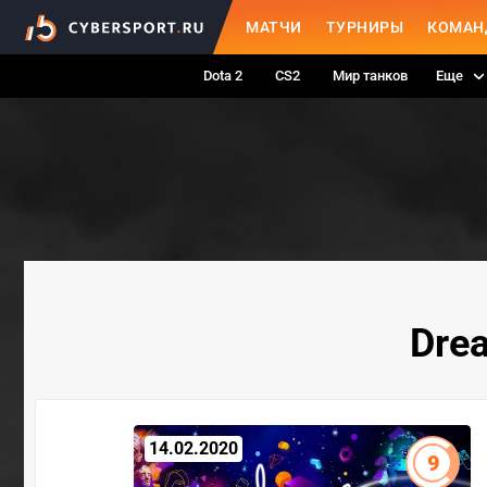
МАТЧИ
ТУРНИРЫ
КОМАН
Dota 2
CS2
Мир танков
Еще
Dre
14.02.2020
9