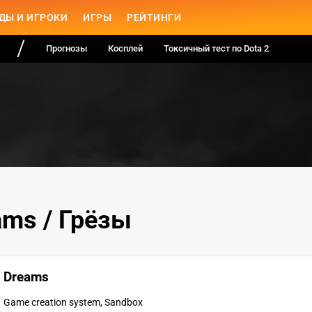
ДЫ И ИГРОКИ
ИГРЫ
РЕЙТИНГИ
Прогнозы
Косплей
Токсичный тест по Dota 2
ams / Грёзы
Dreams
Game creation system, Sandbox