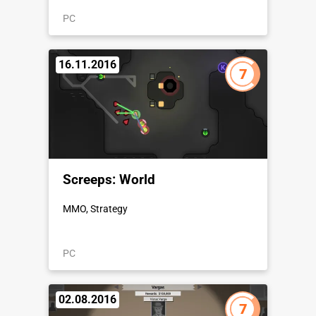
PC
16.11.2016
7
Screeps: World
MMO, Strategy
PC
02.08.2016
7