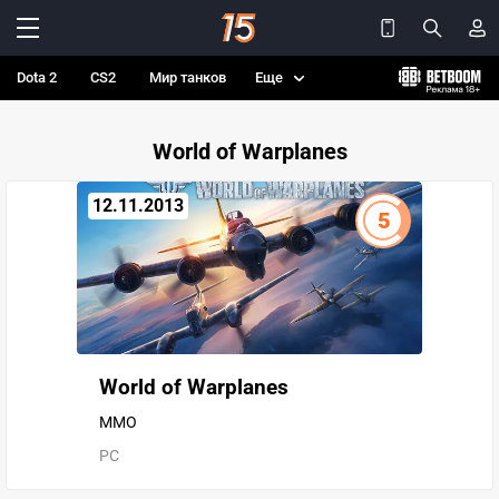
Dota 2
CS2
Мир танков
Еще
World of Warplanes
12.11.2013
5
World of Warplanes
MMO
PC