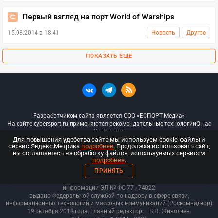
Первый взгляд на порт World of Warships
15.08.2014 в 18:41
Новость
Другое
ПОКАЗАТЬ ЕЩЕ
Разработчиком сайта является ООО «ЕСПОРТ Медиа»
На сайте cybersport.ru применяются рекомендательные технологии
О нас
Документы
Для повышения удобства сайта мы используем cookie-файлы и
сервис Яндекс.Метрика
подробнее
. Продолжая использовать сайт,
© ООО «Киберспорт.ру» — Все права защищены
вы соглашаетесь на обработку файлов, используемых сервисом
подробнее
.
18+
ПРИНЯТЬ
ООО «Киберспорт.ру». Свидетельство о регистрации средств массовой
информации ЭЛ № ФС 77 - 74
022
выдано Федеральной службой по надзору в сфере связи,
информационных технологий и массовых коммуникаций (Роскомнадзор)
19 октября 2018 года. Главный редактор — В.Н. Животнев.