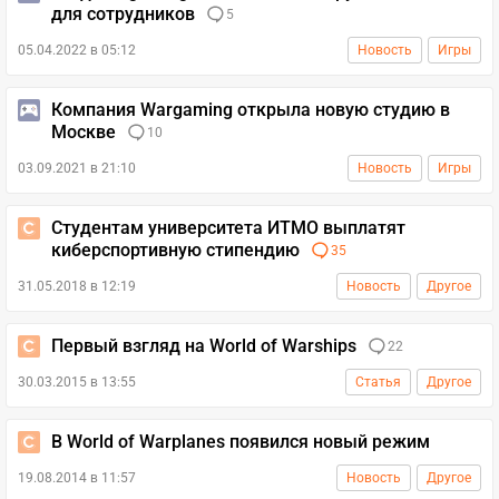
для сотрудников
5
05.04.2022 в 05:12
Новость
Игры
Компания Wargaming открыла новую студию в
Москве
10
03.09.2021 в 21:10
Новость
Игры
Студентам университета ИТМО выплатят
киберспортивную стипендию
35
31.05.2018 в 12:19
Новость
Другое
Первый взгляд на World of Warships
22
30.03.2015 в 13:55
Статья
Другое
В World of Warplanes появился новый режим
19.08.2014 в 11:57
Новость
Другое